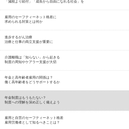
「減税より給付」「成長から自由になれる社会」を
雇用のセーフティーネット格差に
求められる対策とは何か
進歩するがん治療
治療と仕事の両立支援が重要に
介護離職は「知らない」から起きる
制度の周知やケアラー支援が大切
年金と高年齢者雇用の関係は？
働く高年齢者をどうサポートするか
年金制度はもうもたない？
制度への理解を深め正しく備えよう
雇用と自営のセーフティーネット格差
雇用労働者として知るべきことは？