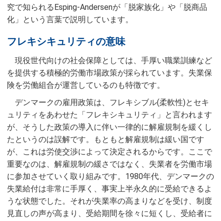
究で知られるEsping-Andersenが「脱家族化」や「脱商品
化」という言葉で説明しています。
フレキシキュリティの意味
現役世代向けの社会保障としては、手厚い職業訓練など
を提供する積極的労働市場政策が採られています。失業保
険を労働組合が運営しているのも特徴です。
デンマークの雇用政策は、フレキシブル(柔軟性)とセキ
ュリティをあわせた「フレキシキュリティ」と言われます
が、そうした政策の導入に伴い一律的に解雇規制を緩くし
たというのは誤解です。もともと解雇規制は緩い国です
が、これは労使交渉によって決定されるからです。ここで
重要なのは、解雇規制の緩さではなく、失業者を労働市場
に参加させていく取り組みです。1980年代、デンマークの
失業給付は非常に手厚く、事実上半永久的に受給できるよ
うな状態でした。それが失業率の高まりなどを受け、制度
見直しの声が高まり、受給期間を徐々に短くし、受給者に