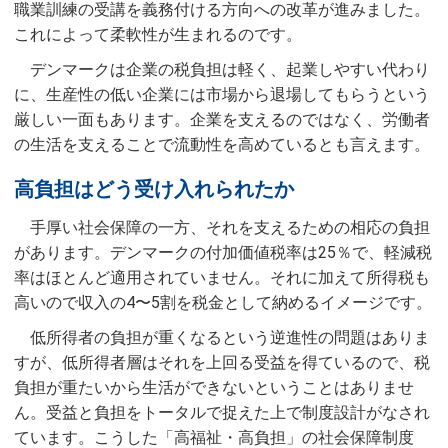
職業訓練の受講を義務付ける方向への改革が進みました。
これによって柔軟性が生まれるのです。
デンマークは企業の税負担は軽く、起業しやすい代わり
に、生産性の低い企業には市場から退場してもらうという
厳しい一面もあります。企業を支えるのではなく、労働者
の生活を支えることで流動性を高めているとも言えます。
高負担はどう受け入れられたか
手厚い社会保障の一方、それを支えるための相応の負担
があります。デンマークの付加価値税率は25％で、軽減税
率はほとんど適用されていません。それに加えて所得税も
高いので収入の4〜5割を税金として納めるイメージです。
低所得者の負担が重くなるという逆進性の問題はありま
すが、低所得者層はそれを上回る受益を得ているので、税
負担が重たいから生活ができないということはありませ
ん。受益と負担をトータルで捉えた上で制度設計がなされ
ています。こうした「高福祉・高負担」の社会保障制度