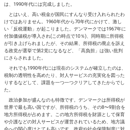
は、1990年代には完成しました。
とはいえ、高い税金が国民にすんなり受け入れられたわ
けではありません。1960年代から70年代にかけて、激し
い「反税運動」が起こりました。デンマークでは1967年に
付加価値税が導入され(この時点で10％)、同時期に所得税
が引き上げられましたが、その結果、所得税の廃止を訴え
る政党が選挙で第2党になるなど、「高負担」は強い批判
にさらされました。
それでも1990年代には現在のシステムが確立したのは、
税制の透明性を高めたり、対人サービスの充実化を図った
りするなどして、課題を一つ一つクリアしてきたからでし
た。
政治参加が盛んなのも特徴です。デンマークは所得税が
世界で最も高い国ですが、所得税のうち、その8〜9割合を
地方所得税が占めます。この地方所得税を財源として保育
や介護などの対人サービスが運営されているため、地方議
会への関心度はとても高いです。政府や社会保障制度に対