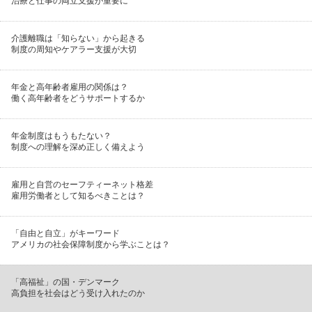
治療と仕事の両立支援が重要に
介護離職は「知らない」から起きる
制度の周知やケアラー支援が大切
年金と高年齢者雇用の関係は？
働く高年齢者をどうサポートするか
年金制度はもうもたない？
制度への理解を深め正しく備えよう
雇用と自営のセーフティーネット格差
雇用労働者として知るべきことは？
「自由と自立」がキーワード
アメリカの社会保障制度から学ぶことは？
「高福祉」の国・デンマーク
高負担を社会はどう受け入れたのか