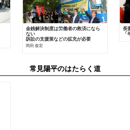
金銭解決制度は労働者の救済になら
長
ない
「
訴訟の支援策などの拡充が必要
岡田 俊宏
常見陽平のはたらく道