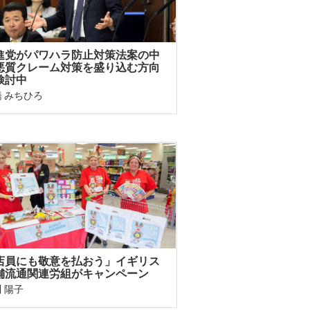
進党がパワハラ防止対策法案の中
悪質クレーム対策を盛り込む方向
検討中
 みちひろ
店員にも敬意を払おう」イギリス
舗流通関連労組がキャンペーン
 陽子