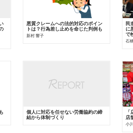
い
悪質クレームへの法的対応のポイン
民
の
トは？行為差し止めを命じた判例も
に
で
新村 響子
石橋
も
個人に対応を任せない労働協約の締
「
結から体制づくり
店
小川