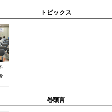
トピックス
れ
を
巻頭言