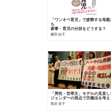
「ワンオペ育児」で疲弊する母親
ち
家事・育児の分担をどうする？
藤田 結子
「男性・世帯主」モデルの見直し
ジェンダーの視点で労働法を考え
黒岩 容子