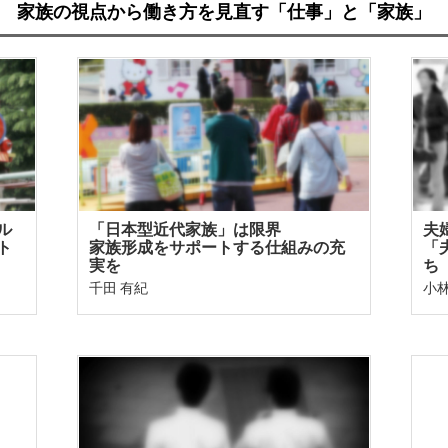
家族の視点から働き方を見直す「仕事」と「家族」
ル
「日本型近代家族」は限界
夫
ト
家族形成をサポートする仕組みの充
「
実を
ち
千田 有紀
小林