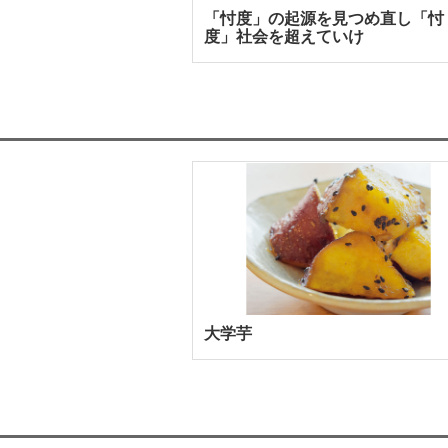
「忖度」の起源を見つめ直し「忖
度」社会を超えていけ
大学芋