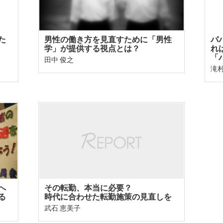
た
男性の働き方を見直すために「男性
パ
学」が提供する視点とは？
れ
「
田中 俊之
滝村
へ
その転勤、本当に必要？
る
時代に合わせた転勤施策の見直しを
武石 恵美子