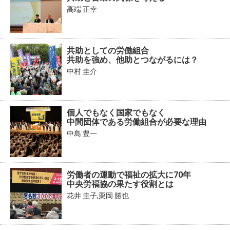
高端 正幸
共助としての労働組合
共助を強め、他助とつながるには？
中村 圭介
個人でもなく国家でもなく
中間団体である労働組合が必要な理由
中島 豊一
労働者の運動で福祉の拡大に70年
中央労福協の果たす役割とは
花井 圭子,栗岡 勝也