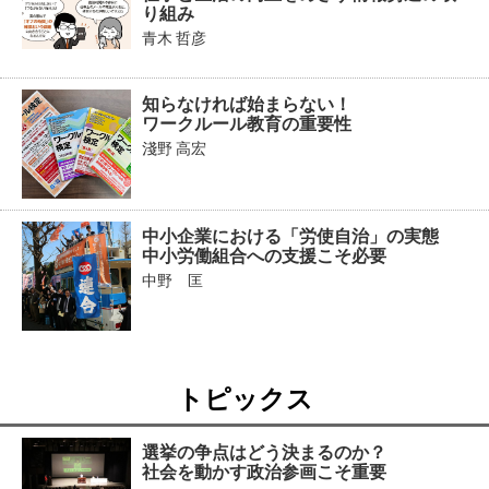
り組み
青木 哲彦
知らなければ始まらない！
ワークルール教育の重要性
淺野 高宏
中小企業における「労使自治」の実態
中小労働組合への支援こそ必要
中野 匡
トピックス
選挙の争点はどう決まるのか？
社会を動かす政治参画こそ重要