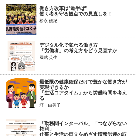
働き方改革は"道半ば"
働く者を守る観点での見直しを！
松永 優紀
デジタル化で変わる働き方
「労働者」の考え方をどう見直すか
國武 英生
最低限の健康確保だけで豊かな働き方が
実現できるか
「生活コアタイム」から労働時間を考え
る
圷 由美子
「勤務間インターバル」「つながらない
権利」
仕事と生活の両立をめざす情報労連の取