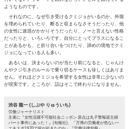
ようなものです。
それなのに、なぜ引き受けるクミジョがいるのか。外堀
を埋められていたり、断ると収まらなさそうだったり、他
の女性に迷惑がかかりそうだったり、ノーと言えない性格
だったりと、いろいろです。自分にとってプラスになるこ
とがあるかも、と折り合いをつけたり、諦めの境地でクミ
ジョになっている人も多い。
あるいは、決まらないのが当たり前になると、じゃんけ
んやクジ引きのルールで乗り切るケースも珍しくはありま
せん。それほどクミジョを希望する女性は非常に少ないの
が現実です。ところが、話はそこで終わりになりません。
渋谷 龍一 (しぶや りゅういち)
労働ジャーナリスト
主著に『女性活躍不可能社会ニッポン 原点は丸子警報器主婦
パート事件にあった！』(旬報社)、「万博の労働者が危ない—
エキスポ1970で何が起きたのか」『労働法律旬報』