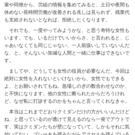
輩や同僚から、労組の情報を集めてみると、土日や夜間も
休めない長時間労働が改善される兆しは見られず、残業代
も支給されないとなれば、拒絶したくなります。
それでも、一度やってみようかな、と思う奇特な女性も
います。でも、いるだけでいいからさ、と言われると、じ
ゃあいなくても同じじゃない、一人前扱いしていないんだ
な、と。そんないい加減な人間と一緒に仕事はできないで
す。
ましてや、どうしても女性の役員が必要なんだ、今回は
絶対に女性を入れないといけないから、女性でもできる
よ、とお願いされてもね。急場しのぎの数合わせなのか、
と不快になります。他の女性に断られたからだろうけれ
ど、なぜ私に打診するのかをちゃんと言ってくれなきゃ。
本当はこれまでどおりクミダンだけの方がいいんだけど
ね、と思っているのが透けて見えるのなら一発でアウトで
す。実はクミダンたちが壁になっていて、しかもそれに気
付いてない。ブレーキを踏みながらアクセルを踏んでいる