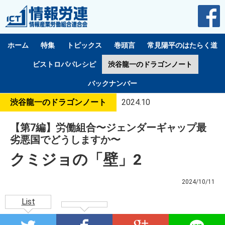
ホーム
特集
トピックス
巻頭言
常見陽平のはたらく道
ビストロパパレシピ
渋谷龍一のドラゴンノート
バックナンバー
渋谷龍一のドラゴンノート
2024.10
【第7編】労働組合〜ジェンダーギャップ最
劣悪国でどうしますか〜
クミジョの「壁」2
2024/10/11
List