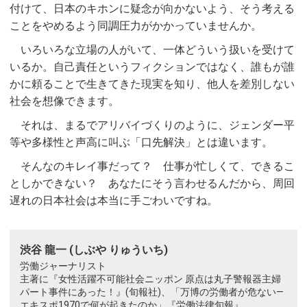
付けて、日本のキホンに疑念が向かないよう、そう考える
ことをやめるよう同調圧力がかかっていませんか。
いろいろな立場の人がいて、一体どういう扱いを受けて
いるか。自己責任というフィクションではなく、誰もが誰
かに頼ることで生きてきた現実を知り、他人を差別しない
社会を想像できます。
それは、まるでアリバイづくりのように、ジェンダー平
等や多様性と声高に叫ぶ「口先解決」とは違います。
そんなのキレイ事だって？ 仕事が忙しくて、できるこ
としかできない？ あなたにそう言わせるんだから、周回
遅れの日本社会は本当に手ごわいですね。
渋谷 龍一 (しぶや りゅういち)
労働ジャーナリスト
主著に『女性活躍不可能社会ニッポン 原点は丸子警報器主婦
パート事件にあった！』(旬報社)、「万博の労働者が危ない—
エキスポ1970で何が起きたのか」『労働法律旬報』