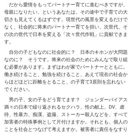
だから愛情をもってパートナー育てに進むべきですが、
母親になりたい、というあなたは、その途中で子育ての大
切さも見えてくるはずです。現世代の風景を変えるだけで
なく、社会的に将来のパートナー育てを担い、次世代、そ
の次の世代で日本を変える「次々世代作戦」に貢献できま
す。
自分の子どもなのに社会的に？ 日本のキホンが大問題
なのに？ そうです。将来の社会のためにみんなで取り組
む必要があります。まずはわが家でパートナーとともに。
働き続けること、勉強を続けること、あえて現在の社会か
らほどほどに距離をとること、の子育て3原則を忘れない
でください。
男の子、女の子をどう育てます？ ジェンダーバイアス
満々の日本で繰り返されるセクハラ、性の献上、DV、虐
待、性暴力、痴漢、盗撮、ストーカー殺人などを、すべて
加害者の特殊事例として片付けますか。それとも、個人の
ことを社会とつなげて考えますか。被害者に責任をなすり