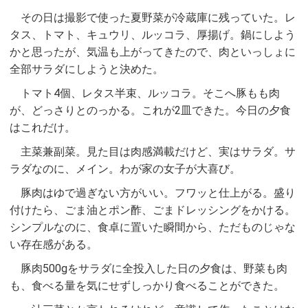
その日は撮影で使った夏野菜が冷蔵庫に残っていた。レ
タス、トマト、キュウリ、ルッコラ、厚揚げ。鍋にしよう
かと思ったが、気温も上がってきたので、肉といっしょに
全部サラダにしようと決めた。
トマト4個、レタス半束、ルッコラ。そこへ豚もも肉
が、どっさりとのっかる。これが2皿できた。今日の夕食
はこれだけ。
主菜兼副菜。見た目は肉感満載だけど、実はサラダ。サ
ラダなのに、メイン。わが家の女子が大喜び。
豚肉はゆで過ぎない方がいい。フワッと仕上がる。盛り
付けたら、ごま油とポン酢、ごまドレッシングをかける。
シンプルなのに、食卓に置いた瞬間から、ただものじゃな
い存在感がある。
豚肉500gをサラダに全投入した日の夕食は、野菜も肉
も、食べる量を気にせずしっかり食べることができた。