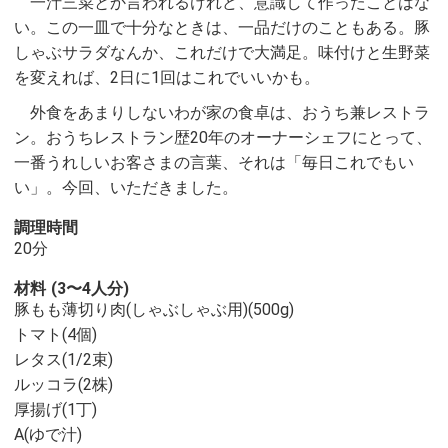
一汁三菜とか言われるけれど、意識して作ったことはな
い。この一皿で十分なときは、一品だけのこともある。豚
しゃぶサラダなんか、これだけで大満足。味付けと生野菜
を変えれば、2日に1回はこれでいいかも。
外食をあまりしないわが家の食卓は、おうち兼レストラ
ン。おうちレストラン歴20年のオーナーシェフにとって、
一番うれしいお客さまの言葉、それは「毎日これでもい
い」。今回、いただきました。
調理時間
20分
材料
(3〜4人分)
豚もも薄切り肉(しゃぶしゃぶ用)(500g)
トマト(4個)
レタス(1/2束)
ルッコラ(2株)
厚揚げ(1丁)
A(ゆで汁)