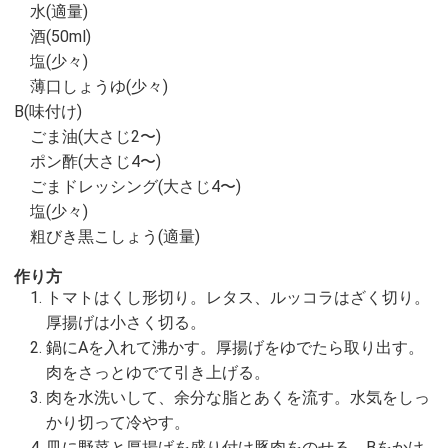
水(適量)
酒(50ml)
塩(少々)
薄口しょうゆ(少々)
B(味付け)
ごま油(大さじ2〜)
ポン酢(大さじ4〜)
ごまドレッシング(大さじ4〜)
塩(少々)
粗びき黒こしょう(適量)
作り方
トマトはくし形切り。レタス、ルッコラはざく切り。
厚揚げは小さく切る。
鍋にAを入れて沸かす。厚揚げをゆでたら取り出す。
肉をさっとゆでて引き上げる。
肉を水洗いして、余分な脂とあくを流す。水気をしっ
かり切って冷やす。
皿に野菜と厚揚げを盛り付け豚肉をのせる。Bをかけ