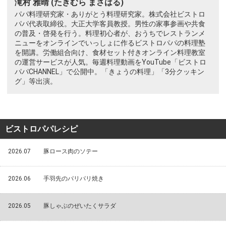
滝村 雅晴 (たきむら まさはる)
パパ料理研究家・ありがとう料理研究家。株式会社ビストロ
パパ代表取締役。大正大学客員教授。男性の家事参画や共食
の普及・啓発を行う。料理初心者が、おうちでレストランメ
ニューをオンラインでいっしょに作るビストロパパの料理塾
を開講。労働組合向け、食材セット付きオンライン料理教室
の運営サービスが人気。毎週料理動画をYouTube「ビストロ
パパCHANNEL」で公開中。「きょうの料理」「3分クッキン
グ」等出演。
ビストロパパレシピ
2026.07
豚ロース肉のソテー
2026.06
手羽先のパリパリ焼き
2026.05
豚しゃぶのぜいたくサラダ