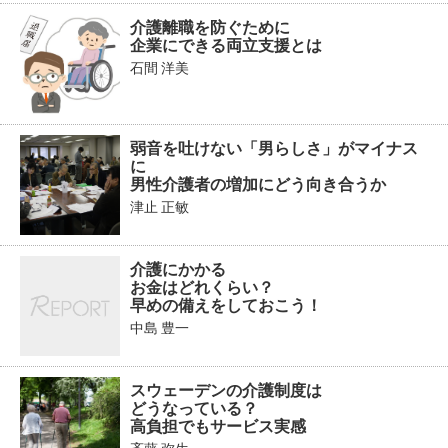
介護離職を防ぐために
企業にできる両立支援とは
石間 洋美
弱音を吐けない「男らしさ」がマイナス
に
男性介護者の増加にどう向き合うか
津止 正敏
介護にかかる
お金はどれくらい？
早めの備えをしておこう！
中島 豊一
スウェーデンの介護制度は
どうなっている？
高負担でもサービス実感