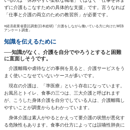
いるのは「休みやすい柔軟な職場」ではなく「仕事を休ま
ずに介護もこなすための具体的な支援」です。言うなれば
「仕事と介護の両立のための教習所」が必要です。
※経済産業省委託調査(日本総研)「介護をしながら働いている方に向けたWEB
アンケート調査」
知識を伝えるために
──知識がなく、介護を自分でやろうとすると困難
に直面しそうです。
介護離職や虐待などの事例を見ると、介護サービスをう
まく使いこなせていないケースが多いです。
現在の介護は、「準医療」という存在になっています。
お風呂とトイレ、食事の三つは、三大介護と呼ばれます
が、こうした身体介護を自分でしている人は、介護離職し
やすいことが調査からもわかっています。
身体介護は素人がやるとかえって要介護の状態が悪化す
る危険性もあります。食事の仕方によっては誤嚥性肺炎に