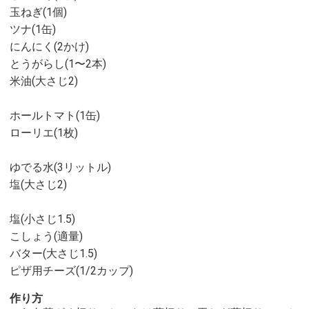
玉ねぎ(1個)
ツナ(1缶)
にんにく(2かけ)
とうがらし(1〜2本)
米油(大さじ2)
ホールトマト(1缶)
ローリエ(1枚)
ゆでる水(3リットル)
塩(大さじ2)
塩(小さじ1.5)
こしょう(適量)
バター(大さじ1.5)
ピザ用チーズ(1/2カップ)
作り方