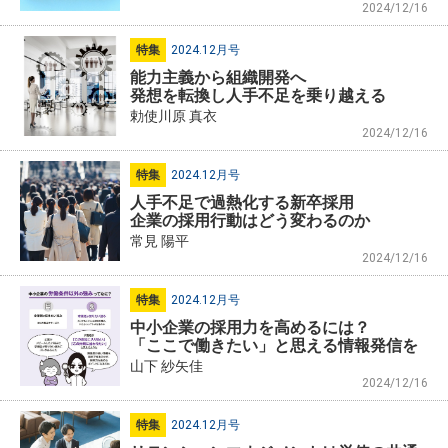
2024/12/16
特集
2024.12月号
能力主義から組織開発へ
発想を転換し人手不足を乗り越える
勅使川原 真衣
2024/12/16
特集
2024.12月号
人手不足で過熱化する新卒採用
企業の採用行動はどう変わるのか
常見 陽平
2024/12/16
特集
2024.12月号
中小企業の採用力を高めるには？
「ここで働きたい」と思える情報発信を
山下 紗矢佳
2024/12/16
特集
2024.12月号