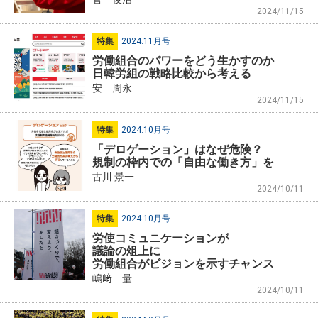
2024/11/15
特集
2024.11月号
労働組合のパワーをどう生かすのか
日韓労組の戦略比較から考える
安 周永
2024/11/15
特集
2024.10月号
「デロゲーション」はなぜ危険？
規制の枠内での「自由な働き方」を
古川 景一
2024/10/11
特集
2024.10月号
労使コミュニケーションが
議論の俎上に
労働組合がビジョンを示すチャンス
嶋﨑 量
2024/10/11