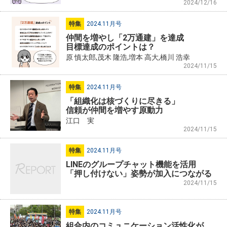
2024/12/16
特集
2024.11月号
仲間を増やし「2万通建」を達成
目標達成のポイントは？
原 慎太郎,茂木 隆浩,増本 高大,橋川 浩幸
2024/11/15
特集
2024.11月号
「組織化は核づくりに尽きる」
信頼が仲間を増やす原動力
江口 実
2024/11/15
特集
2024.11月号
LINEのグループチャット機能を活用
「押し付けない」姿勢が加入につながる
2024/11/15
特集
2024.11月号
組合内のコミュニケーション活性化が