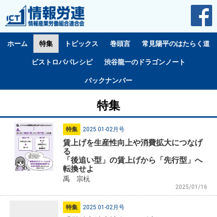
ホーム
特集
トピックス
巻頭言
常見陽平のはたらく道
ビストロパパレシピ
渋谷龍一のドラゴンノート
バックナンバー
特集
特集
2025.01-02月号
賃上げを生産性向上や消費拡大につなげ
る
「後追い型」の賃上げから「先行型」へ
転換せよ
禹 宗杬
2025/01/16
特集
2025.01-02月号