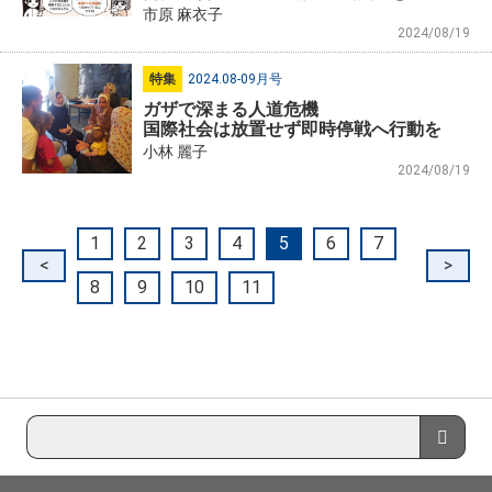
市原 麻衣子
2024/08/19
特集
2024.08-09月号
ガザで深まる人道危機
国際社会は放置せず即時停戦へ行動を
小林 麗子
2024/08/19
1
2
3
4
5
6
7
<
>
8
9
10
11