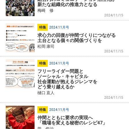
新たな組織化の推進力となる
梅崎 修
2024/11/15
特集
2024.11月号
求心力の回復が仲間づくりにつながる
土台となる個々の関係づくりを
松岡 康司
2024/11/15
特集
2024.11月号
フリーライダー問題と
ソーシャル・キャピタル
社会運動が抱えるジレンマを
どう乗り越えるか
樋口 直人
2024/11/15
特集
2024.11月号
仲間とともに要求の実現へ
「職場を変える秘密のレシピ47」
菅 俊治