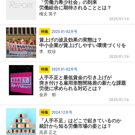
「労働力希少社会」の到来
労働組合に期待されることとは？
権丈 英子
2025/01/16
特集
2025.01-02月号
賃上げの波及効果の実態は？
中小企業が賃上げしやすい環境づくりを
李 旼珍
2025/01/16
特集
2025.01-02月号
人手不足と最低賃金の引き上げが
突き付ける雇用形態間格差の新たな課題
労使に求められる対応とは？
金井 郁
2025/01/16
特集
2024.12月号
「人手不足」はどこで起きているのか
統計から知る労働市場の姿とは？
高原 正之