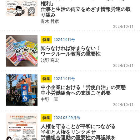
権利」
仕事と生活の両立をめざす情報労連の取
り組み
青木 哲彦
2024/10/11
特集
2024.10月号
知らなければ始まらない！
ワークルール教育の重要性
淺野 高宏
2024/10/11
特集
2024.10月号
中小企業における「労使自治」の実態
中小労働組合への支援こそ必要
中野 匡
2024/10/11
特集
2024.08-09月号
人権を守ることが平和につながる
平和と人権をリンクさせ
労働組合運動の重要性の再認識を