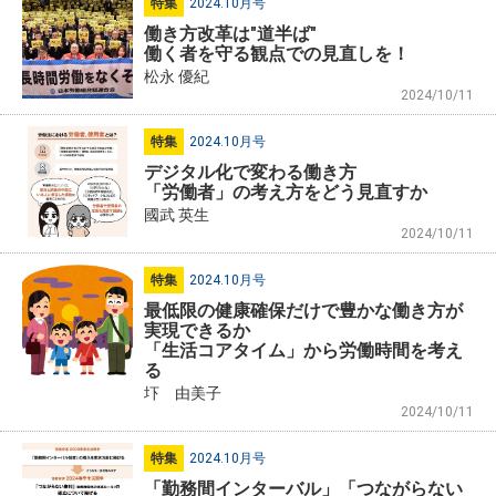
特集
2024.10月号
働き方改革は"道半ば"
働く者を守る観点での見直しを！
松永 優紀
2024/10/11
特集
2024.10月号
デジタル化で変わる働き方
「労働者」の考え方をどう見直すか
國武 英生
2024/10/11
特集
2024.10月号
最低限の健康確保だけで豊かな働き方が
実現できるか
「生活コアタイム」から労働時間を考え
る
圷 由美子
2024/10/11
特集
2024.10月号
「勤務間インターバル」「つながらない