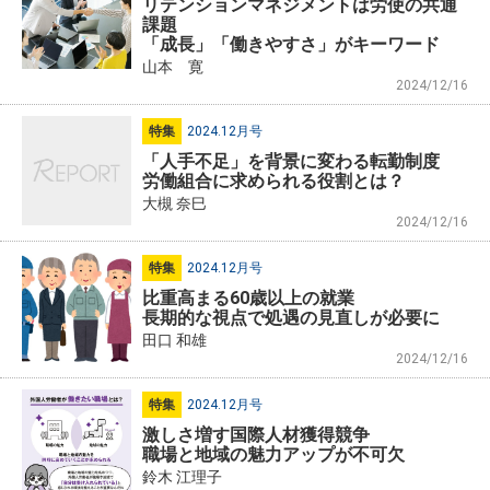
リテンションマネジメントは労使の共通
課題
「成長」「働きやすさ」がキーワード
山本 寛
2024/12/16
特集
2024.12月号
「人手不足」を背景に変わる転勤制度
労働組合に求められる役割とは？
大槻 奈巳
2024/12/16
特集
2024.12月号
比重高まる60歳以上の就業
長期的な視点で処遇の見直しが必要に
田口 和雄
2024/12/16
特集
2024.12月号
激しさ増す国際人材獲得競争
職場と地域の魅力アップが不可欠
鈴木 江理子