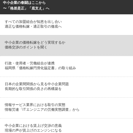
中小企業の春闘はここから
〜「格差是正」「底支え」へ
すべての加盟組合が知恵を出し合い
適正な価格転嫁・適正取引の徹底へ
中小企業の価格転嫁をどう実現するか
価格交渉のポイントを聞く
行政・使用者・労働組合が連携
福岡県「価格転嫁円滑化協定書」の取り組み
日本の企業間関係から見る中小企業問題
長期的な取引関係の良さの再構築を
情報サービス業界における取引の実態
情報労連「ITエンジニアの労働実態調査」から
中小企業における賃上げ交渉の意義
現場の声が賃上げのエンジンになる