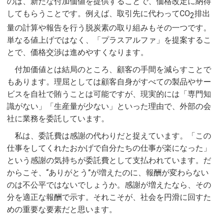
のは、新たな付加価値を提供することで、価格改定に納得
してもらうことです。例えば、取引先に代わってCO
排出
2
量の計算や報告を行う脱炭素の取り組みもその一つです。
単なる値上げではなく、「プラスアルファ」を提案するこ
とで、価格交渉は進めやすくなります。
付加価値とは結局のところ、顧客の手間を減らすことで
もあります。理屈としては顧客自身がすべての製品やサー
ビスを自社で賄うことは可能ですが、現実的には「専門知
識がない」「生産量が少ない」といった理由で、外部の会
社に業務を委託しています。
私は、委託費は感謝の代わりだと捉えています。「この
仕事をしてくれたおかげで自分たちの仕事が楽になった」
という感謝の気持ちが委託費として支払われています。だ
からこそ、“ありがとう”が増えたのに、報酬が変わらない
のは不公平ではないでしょうか。感謝が増えたなら、その
分を適正な報酬で示す。それこそが、社会を円滑に回すた
めの重要な要素だと思います。