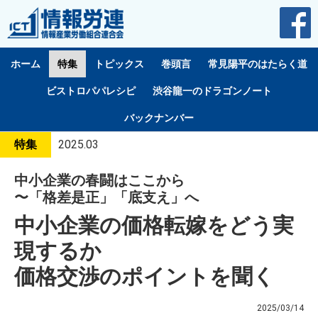
ホーム
特集
トピックス
巻頭言
常見陽平のはたらく道
ビストロパパレシピ
渋谷龍一のドラゴンノート
バックナンバー
特集
2025.03
中小企業の春闘はここから
〜「格差是正」「底支え」へ
中小企業の価格転嫁をどう実
現するか
価格交渉のポイントを聞く
2025/03/14