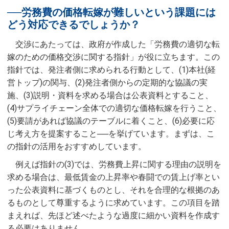
──労務費の価格転嫁が難しいという課題には
どう対応できるでしょうか？
交渉にあたっては、政府が作成した「労務費の適切な転
嫁のための価格交渉に関する指針」が役に立ちます。この
指針では、発注者側に求められる行動として、(1)本社(経
営トップ)の関与、(2)発注者側からの定期的な協議の実
施、(3)説明・資料を求める場合は公表資料とすること、
(4)サプライチェーン全体での適切な価格転嫁を行うこと、
(5)要請があれば協議のテーブルに着くこと、(6)必要に応
じ考え方を提案すること──を挙げています。まずは、こ
の指針の活用をおすすめしています。
例えば指針の(3)では、労務費上昇に関する理由の説明を
求める場合は、最低賃金の上昇率や春闘での賃上げ率とい
った公表資料に基づくものとし、それを合理的な根拠のあ
るものとして尊重するように求めています。この項目を踏
まえれば、先ほど述べたような過度に細かい資料を作成す
る必要はありません。