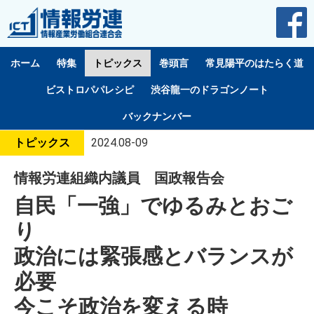
ホーム
特集
トピックス
巻頭言
常見陽平のはたらく道
ビストロパパレシピ
渋谷龍一のドラゴンノート
バックナンバー
トピックス
2024.08-09
情報労連組織内議員 国政報告会
自民「一強」でゆるみとおご
り
政治には緊張感とバランスが
必要
今こそ政治を変える時