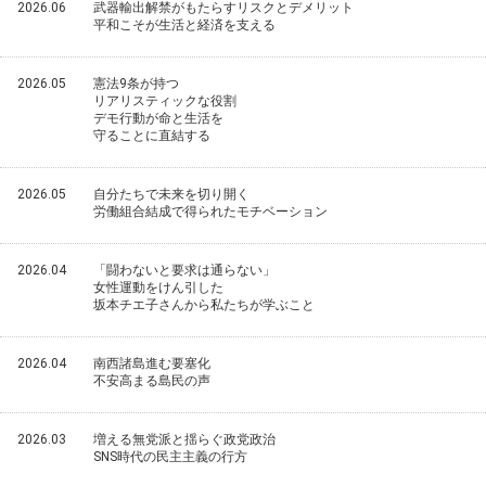
2026.06
武器輸出解禁がもたらすリスクとデメリット
平和こそが生活と経済を支える
2026.05
憲法9条が持つ
リアリスティックな役割
デモ行動が命と生活を
守ることに直結する
2026.05
自分たちで未来を切り開く
労働組合結成で得られたモチベーション
2026.04
「闘わないと要求は通らない」
女性運動をけん引した
坂本チエ子さんから私たちが学ぶこと
2026.04
南西諸島進む要塞化
不安高まる島民の声
2026.03
増える無党派と揺らぐ政党政治
SNS時代の民主主義の行方