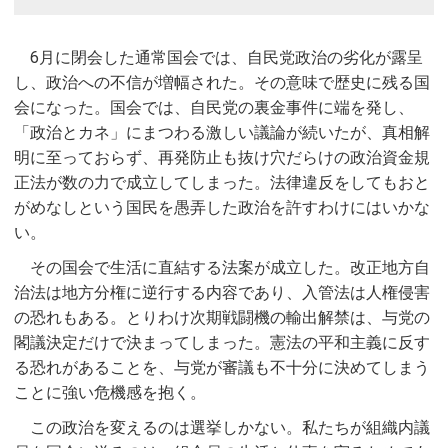
6月に閉会した通常国会では、自民党政治の劣化が露呈
し、政治への不信が増幅された。その意味で歴史に残る国
会になった。国会では、自民党の裏金事件に端を発し、
「政治とカネ」にまつわる激しい議論が続いたが、真相解
明に至っておらず、再発防止も抜け穴だらけの政治資金規
正法が数の力で成立してしまった。法律違反をしてもおと
がめなしという国民を愚弄した政治を許すわけにはいかな
い。
その国会で生活に直結する法案が成立した。改正地方自
治法は地方分権に逆行する内容であり、入管法は人権侵害
の恐れもある。とりわけ次期戦闘機の輸出解禁は、与党の
閣議決定だけで決まってしまった。憲法の平和主義に反す
る恐れがあることを、与党が審議も不十分に決めてしまう
ことに強い危機感を抱く。
この政治を変えるのは選挙しかない。私たちが組織内議