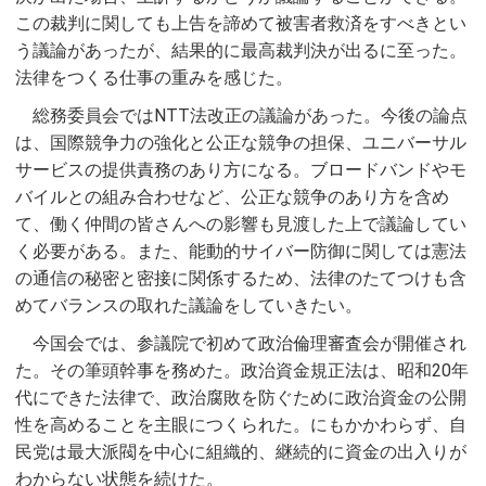
この裁判に関しても上告を諦めて被害者救済をすべきとい
う議論があったが、結果的に最高裁判決が出るに至った。
法律をつくる仕事の重みを感じた。
総務委員会ではNTT法改正の議論があった。今後の論点
は、国際競争力の強化と公正な競争の担保、ユニバーサル
サービスの提供責務のあり方になる。ブロードバンドやモ
バイルとの組み合わせなど、公正な競争のあり方を含め
て、働く仲間の皆さんへの影響も見渡した上で議論してい
く必要がある。また、能動的サイバー防御に関しては憲法
の通信の秘密と密接に関係するため、法律のたてつけも含
めてバランスの取れた議論をしていきたい。
今国会では、参議院で初めて政治倫理審査会が開催され
た。その筆頭幹事を務めた。政治資金規正法は、昭和20年
代にできた法律で、政治腐敗を防ぐために政治資金の公開
性を高めることを主眼につくられた。にもかかわらず、自
民党は最大派閥を中心に組織的、継続的に資金の出入りが
わからない状態を続けた。