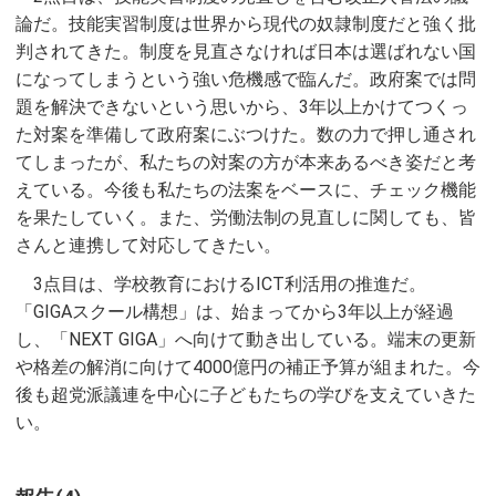
論だ。技能実習制度は世界から現代の奴隷制度だと強く批
判されてきた。制度を見直さなければ日本は選ばれない国
になってしまうという強い危機感で臨んだ。政府案では問
題を解決できないという思いから、3年以上かけてつくっ
た対案を準備して政府案にぶつけた。数の力で押し通され
てしまったが、私たちの対案の方が本来あるべき姿だと考
えている。今後も私たちの法案をベースに、チェック機能
を果たしていく。また、労働法制の見直しに関しても、皆
さんと連携して対応してきたい。
3点目は、学校教育におけるICT利活用の推進だ。
「GIGAスクール構想」は、始まってから3年以上が経過
し、「NEXT GIGA」へ向けて動き出している。端末の更新
や格差の解消に向けて4000億円の補正予算が組まれた。今
後も超党派議連を中心に子どもたちの学びを支えていきた
い。