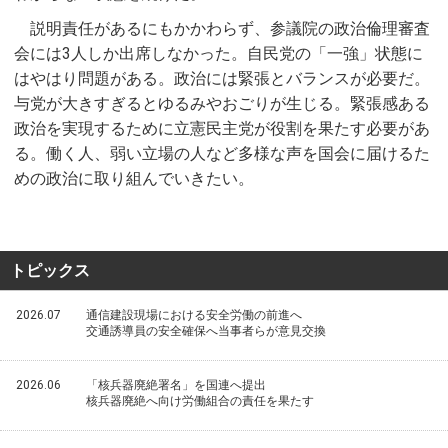
説明責任があるにもかかわらず、参議院の政治倫理審査
会には3人しか出席しなかった。自民党の「一強」状態に
はやはり問題がある。政治には緊張とバランスが必要だ。
与党が大きすぎるとゆるみやおごりが生じる。緊張感ある
政治を実現するために立憲民主党が役割を果たす必要があ
る。働く人、弱い立場の人など多様な声を国会に届けるた
めの政治に取り組んでいきたい。
トピックス
2026.07
通信建設現場における安全労働の前進へ
交通誘導員の安全確保へ当事者らが意見交換
2026.06
「核兵器廃絶署名」を国連へ提出
核兵器廃絶へ向け労働組合の責任を果たす