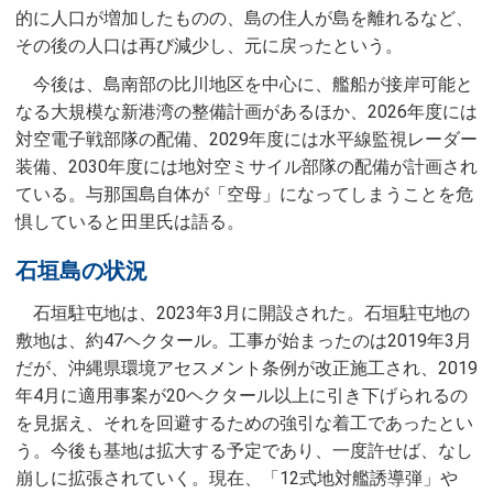
的に人口が増加したものの、島の住人が島を離れるなど、
その後の人口は再び減少し、元に戻ったという。
今後は、島南部の比川地区を中心に、艦船が接岸可能と
なる大規模な新港湾の整備計画があるほか、2026年度には
対空電子戦部隊の配備、2029年度には水平線監視レーダー
装備、2030年度には地対空ミサイル部隊の配備が計画され
ている。与那国島自体が「空母」になってしまうことを危
惧していると田里氏は語る。
石垣島の状況
石垣駐屯地は、2023年3月に開設された。石垣駐屯地の
敷地は、約47ヘクタール。工事が始まったのは2019年3月
だが、沖縄県環境アセスメント条例が改正施工され、2019
年4月に適用事案が20ヘクタール以上に引き下げられるの
を見据え、それを回避するための強引な着工であったとい
う。今後も基地は拡大する予定であり、一度許せば、なし
崩しに拡張されていく。現在、「12式地対艦誘導弾」や