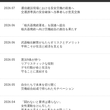
2026.07
通信建設現場における安全労働の前進へ
交通誘導員の安全確保へ当事者らが意見交換
2026.06
「核兵器廃絶署名」を国連へ提出
核兵器廃絶へ向け労働組合の責任を果たす
2026.06
武器輸出解禁がもたらすリスクとデメリット
平和こそが生活と経済を支える
2026.05
憲法9条が持つ
リアリスティックな役割
デモ行動が命と生活を
守ることに直結する
2026.05
自分たちで未来を切り開く
労働組合結成で得られたモチベーション
2026.04
「闘わないと要求は通らない」
女性運動をけん引した
坂本チエ子さんから私たちが学ぶこと