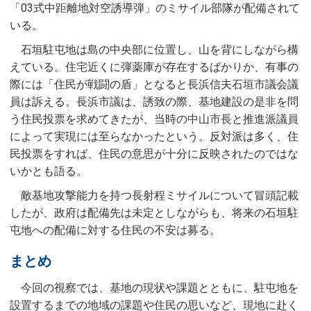
「03式中距離地対空誘導弾」のミサイル部隊が配備されて
いる。
石垣駐屯地は島の中央部に位置し、山を背にしながら構
えている。住宅近くに弾薬庫が存在するばかりか、有事の
際には「住民が戦闘の盾」となると長浜信夫石垣市議会議
員は訴える。長浜市議は、誘致の際、基地建設の是非を問
う住民投票を求めてきたが、当時の中山市長と推進派議員
によって実現には至らなかったという。反対派は多く、住
民投票をすれば、住民の意思が十分に反映されたのではな
いかとも語る。
敵基地攻撃能力を持つ長射程ミサイルについて冒頭記載
したが、政府は配備先は未定としながらも、将来の石垣駐
屯地への配備に対する住民の不安は募る。
まとめ
今回の視察では、基地の現状や課題とともに、駐屯地を
設置するまでの地域の課題や住民の思いなど、現地に赴く