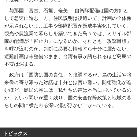
与那国、宮古、石垣、奄美──自衛隊配備は国の方針と
して急速に進む一方、住民説明は後追いで、計画の全体像
が示されないまま工事や部隊配置が既成事実化していく。
観光や農漁業で暮らしを築いてきた島々では、ミサイル部
隊の配備が「抑止力」になるのか、それとも「攻撃目標」
を呼び込むのか、判断に必要な情報すら十分に届かない。
避難計画は未整備のまま、台湾有事が語られるほど島民の
不安は深まる。
政府は「国防は国の責任」と強調するが、島の生活や将
来像に寄り添った対話は十分とは言い難い。防衛強化が進
むほど、島民の胸には「私たちの声は本当に届いているの
か」という問いが重く残り、国の安全保障政策と地域の暮
らしの間に横たわる深い溝が浮かび上がっている。
トピックス