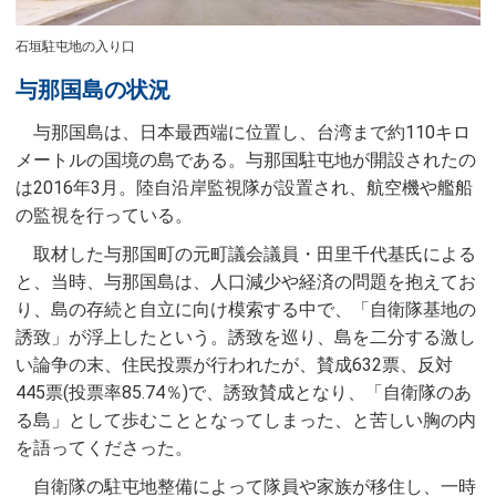
石垣駐屯地の入り口
与那国島の状況
与那国島は、日本最西端に位置し、台湾まで約110キロ
メートルの国境の島である。与那国駐屯地が開設されたの
は2016年3月。陸自沿岸監視隊が設置され、航空機や艦船
の監視を行っている。
取材した与那国町の元町議会議員・田里千代基氏による
と、当時、与那国島は、人口減少や経済の問題を抱えてお
り、島の存続と自立に向け模索する中で、「自衛隊基地の
誘致」が浮上したという。誘致を巡り、島を二分する激し
い論争の末、住民投票が行われたが、賛成632票、反対
445票(投票率85.74％)で、誘致賛成となり、「自衛隊のあ
る島」として歩むこととなってしまった、と苦しい胸の内
を語ってくださった。
自衛隊の駐屯地整備によって隊員や家族が移住し、一時