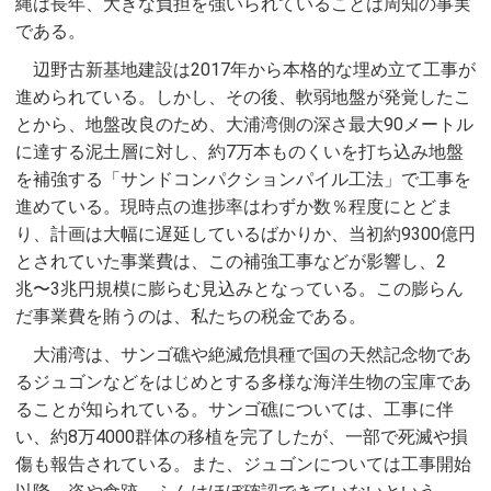
縄は長年、大きな負担を強いられていることは周知の事実
である。
辺野古新基地建設は2017年から本格的な埋め立て工事が
進められている。しかし、その後、軟弱地盤が発覚したこ
とから、地盤改良のため、大浦湾側の深さ最大90メートル
に達する泥土層に対し、約7万本ものくいを打ち込み地盤
を補強する「サンドコンパクションパイル工法」で工事を
進めている。現時点の進捗率はわずか数％程度にとどま
り、計画は大幅に遅延しているばかりか、当初約9300億円
とされていた事業費は、この補強工事などが影響し、2
兆〜3兆円規模に膨らむ見込みとなっている。この膨らん
だ事業費を賄うのは、私たちの税金である。
大浦湾は、サンゴ礁や絶滅危惧種で国の天然記念物であ
るジュゴンなどをはじめとする多様な海洋生物の宝庫であ
ることが知られている。サンゴ礁については、工事に伴
い、約8万4000群体の移植を完了したが、一部で死滅や損
傷も報告されている。また、ジュゴンについては工事開始