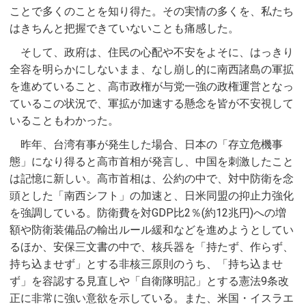
ことで多くのことを知り得た。その実情の多くを、私たち
はきちんと把握できていないことも痛感した。
そして、政府は、住民の心配や不安をよそに、はっきり
全容を明らかにしないまま、なし崩し的に南西諸島の軍拡
を進めていること、高市政権が与党一強の政権運営となっ
ているこの状況で、軍拡が加速する懸念を皆が不安視して
いることもわかった。
昨年、台湾有事が発生した場合、日本の「存立危機事
態」になり得ると高市首相が発言し、中国を刺激したこと
は記憶に新しい。高市首相は、公約の中で、対中防衛を念
頭とした「南西シフト」の加速と、日米同盟の抑止力強化
を強調している。防衛費を対GDP比2％(約12兆円)への増
額や防衛装備品の輸出ルール緩和などを進めようとしてい
るほか、安保三文書の中で、核兵器を「持たず、作らず、
持ち込ませず」とする非核三原則のうち、「持ち込ませ
ず」を容認する見直しや「自衛隊明記」とする憲法9条改
正に非常に強い意欲を示している。また、米国・イスラエ