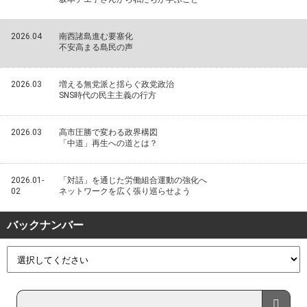
2026.04
南西諸島進む要塞化
不安高まる島民の声
2026.03
増える無党派と揺らぐ政党政治
SNS時代の民主主義の行方
2026.03
高市圧勝で変わる政界構図
「中道」再生への道とは？
2026.01-
「対話」を通じた労働組合運動の強化へ
02
ネットワークを広く張り巡らせよう
バックナンバー