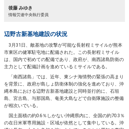
後藤 みゆき
情報労連中央執行委員
辺野古新基地建設の状況
3月31日、敵基地の攻撃が可能な長射程ミサイルが熊本
市東区の健軍駐屯地に配備された。この長射程ミサイル
は、国内で初めての配備であり、政府が、南西諸島防衛の
主力として配備計画を進めているミサイルである。
「南西諸島」では、近年、東シナ海情勢の緊張の高まり
を背景に、政府が島しょ防衛体制の強化を進めており、沖
縄本島における辺野古新基地建設と同時並行的に、石垣
島、宮古島、与那国島、奄美大島などで自衛隊施設の整備
が相次いでいる。
国土面積の約0.6％しかない沖縄県内に、全国の約70.3％
の在日米軍専用施設・区域が依然として集中している。沖