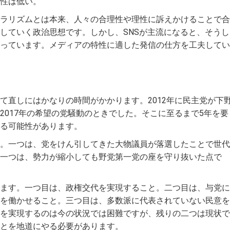
性は低い。
ラリズムとは本来、人々の合理性や理性に訴えかけることで合
していく政治思想です。しかし、SNSが主流になると、そうし
っています。メディアの特性に適した発信の仕方を工夫してい
て直しにはかなりの時間がかかります。2012年に民主党が下
2017年の希望の党騒動のときでした。そこに至るまで5年を要
る可能性があります。
。一つは、党をけん引してきた大物議員が落選したことで世代
一つは、勢力が縮小しても野党第一党の座を守り抜いた点で
ます。一つ目は、政権交代を実現すること。二つ目は、与党に
を働かせること。三つ目は、多数派に代表されていない民意を
を実現するのは今の状況では困難ですが、残りの二つは現状で
とを地道にやる必要があります。