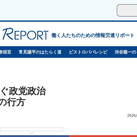
働く人たちのための情報労連リポート
巻頭言
常見陽平のはたらく道
ビストロパパレシピ
渋谷龍一の
ぐ政党政治
義の行方
2026