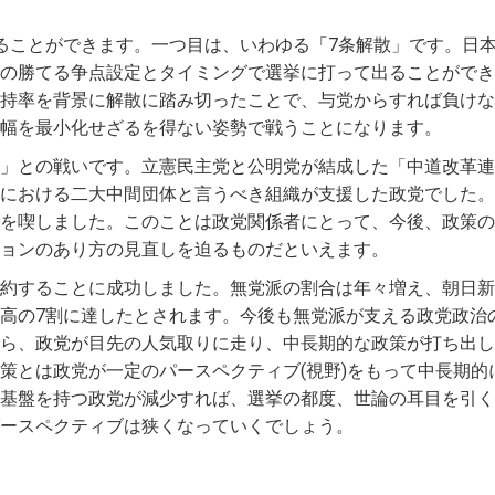
ることができます。一つ目は、いわゆる「7条解散」です。日
の勝てる争点設定とタイミングで選挙に打って出ることができ
持率を背景に解散に踏み切ったことで、与党からすれば負けな
幅を最小化せざるを得ない姿勢で戦うことになります。
」との戦いです。立憲民主党と公明党が結成した「中道改革連
における二大中間団体と言うべき組織が支援した政党でした。
を喫しました。このことは政党関係者にとって、今後、政策の
ョンのあり方の見直しを迫るものだといえます。
約することに成功しました。無党派の割合は年々増え、朝日新
高の7割に達したとされます。今後も無党派が支える政党政治
ら、政党が目先の人気取りに走り、中長期的な政策が打ち出し
策とは政党が一定のパースペクティブ(視野)をもって中長期的
基盤を持つ政党が減少すれば、選挙の都度、世論の耳目を引く
ースペクティブは狭くなっていくでしょう。