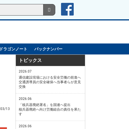
ドラゴンノート
バックナンバー
トピックス
2026.07
通信建設現場における安全労働の前進へ
交通誘導員の安全確保へ当事者らが意見
交換
2026.06
「核兵器廃絶署名」を国連へ提出
/03/13
核兵器廃絶へ向け労働組合の責任を果た
す
2026.06