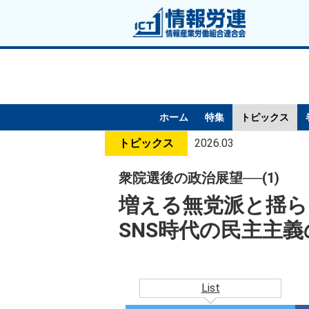
ホーム
特集
トピックス
トピックス
2026.03
衆院選後の政治展望──(1)
増える無党派と揺ら
SNS時代の民主主
List