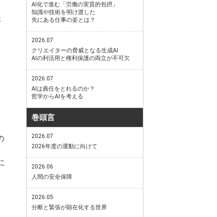
AI化で進む「労働の実質的包摂」
知識や技術を明け渡した
本
先にある仕事の姿とは？
2026.07
クリエイターの脅威となる生成AI
AIの利活用と権利保護の両立が不可欠
2026.07
AIは責任をとれるのか？
哲学からAIを考える
巻頭言
2026.07
の
2026年度の運動に向けて
に
2026.06
人間の安全保障
2026.05
分断と緊張が顕在化する世界