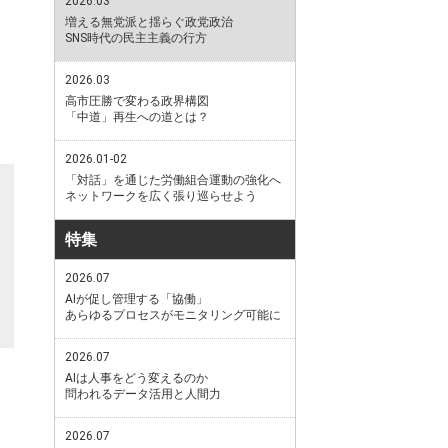
2026.03
増える無党派と揺らぐ政党政治
SNS時代の民主主義の行方
2026.03
高市圧勝で変わる政界構図
「中道」再生への道とは？
2026.01-02
「対話」を通じた労働組合運動の強化へ
ネットワークを広く張り巡らせよう
特集
2026.07
AIが促し管理する「協働」
あらゆるプロセスがモニタリング可能に
2026.07
AIは人事をどう変えるのか
問われるデータ活用と人間力
2026.07