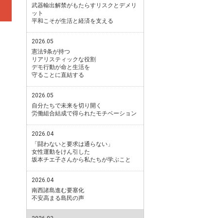
武器輸出解禁がもたらすリスクとデメリ
ット
平和こそが生活と経済を支える
2026.05
憲法9条が持つ
リアリスティックな役割
デモ行動が命と生活を
守ることに直結する
2026.05
自分たちで未来を切り開く
労働組合結成で得られたモチベーション
2026.04
「闘わないと要求は通らない」
女性運動をけん引した
坂本チエ子さんから私たちが学ぶこと
2026.04
南西諸島進む要塞化
不安高まる島民の声