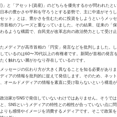
産)」と「アセット(資産)」のどちらを優先するかが問われたと
日本の豊かさや平和を守ろうとする姿勢で、主に中道がそうし
セット」とは、豊かさを生むために投資をしようというメッセ
市首相のフレーズと重なっていました。その結果、従来の「保
わるような構図で、自民党が改革志向の政治勢力として受け止
たメディアが高市首相の「円安」発言などを批判しました。し
しているのは60〜70代以上の有権者です。新聞が首相の発言
たく触れない層がかなり存在しているのです。
メッセージの伝わり方が大きく異なることを知る必要がありま
ディアの情報を批判的に捉えて発信します。そのため、ネット
、オールドメディアの情報を素直に受け取らないという構造が
政治家がSNSで発信していないわけではありません。そうでは
と、SNSというメディアの特性との相性が合っていない点に問
理よりも感情やイメージを消費するメディアです。そこで政策を