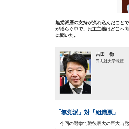
無党派層の支持が流れ込んだことで
が揺らぐ中で、民主主義はどこへ向
に聞いた。
吉田 徹
同志社大学教授
「無党派」対「組織票」
今回の選挙で戦後最大の巨大与党