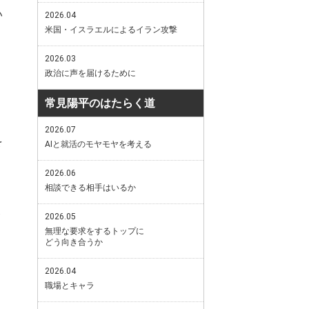
い
2026.04
米国・イスラエルによるイラン攻撃
2026.03
政治に声を届けるために
常見陽平のはたらく道
2026.07
を
AIと就活のモヤモヤを考える
2026.06
相談できる相手はいるか
2026.05
無理な要求をするトップに
どう向き合うか
2026.04
職場とキャラ