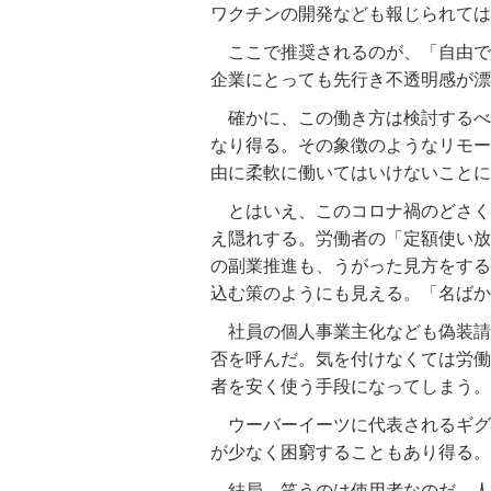
ワクチンの開発なども報じられては
ここで推奨されるのが、「自由で
企業にとっても先行き不透明感が漂
確かに、この働き方は検討するべ
なり得る。その象徴のようなリモー
由に柔軟に働いてはいけないことに
とはいえ、このコロナ禍のどさく
え隠れする。労働者の「定額使い放
の副業推進も、うがった見方をする
込む策のようにも見える。「名ばか
社員の個人事業主化なども偽装請
否を呼んだ。気を付けなくては労働
者を安く使う手段になってしまう。
ウーバーイーツに代表されるギグ
が少なく困窮することもあり得る。
結局、笑うのは使用者なのだ。人