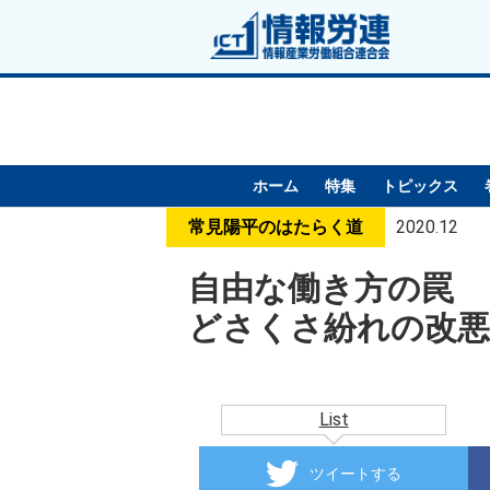
ホーム
特集
トピックス
常見陽平のはたらく道
2020.12
自由な働き方の罠
どさくさ紛れの改
List
ツイートする