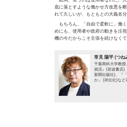
底に落とすような働かせ方改悪を断
れて久しいが、もともとの大義名分
もちろん、「自由で柔軟に」働く
めにも、使用者や政府の動きを注視
機の今だからこそ主張を続けなくて
常見 陽平 (つね
千葉商科大学教授。
就活』(岩波書店)
新聞出版社)、『
か』 (祥伝社)な