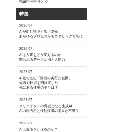
戦後80年を考える
特集
2026.07
AIが促し管理する「協働」
あらゆるプロセスがモニタリング可能に
2026.07
AIは人事をどう変えるのか
問われるデータ活用と人間力
2026.07
AI化で進む「労働の実質的包摂」
知識や技術を明け渡した
先にある仕事の姿とは？
2026.07
クリエイターの脅威となる生成AI
AIの利活用と権利保護の両立が不可欠
2026.07
AIは責任をとれるのか？