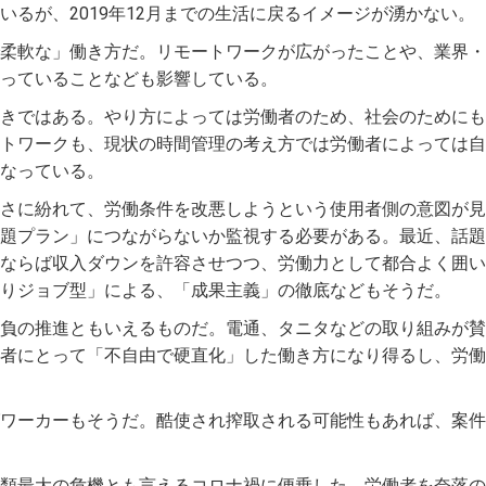
いるが、2019年12月までの生活に戻るイメージが湧かない。
柔軟な」働き方だ。リモートワークが広がったことや、業界・
っていることなども影響している。
きではある。やり方によっては労働者のため、社会のためにも
トワークも、現状の時間管理の考え方では労働者によっては自
なっている。
さに紛れて、労働条件を改悪しようという使用者側の意図が見
題プラン」につながらないか監視する必要がある。最近、話題
ならば収入ダウンを許容させつつ、労働力として都合よく囲い
りジョブ型」による、「成果主義」の徹底などもそうだ。
負の推進ともいえるものだ。電通、タニタなどの取り組みが賛
者にとって「不自由で硬直化」した働き方になり得るし、労働
ワーカーもそうだ。酷使され搾取される可能性もあれば、案件
類最大の危機とも言えるコロナ禍に便乗した、労働者を奈落の