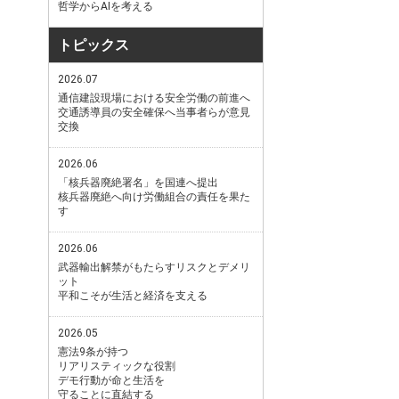
哲学からAIを考える
トピックス
2026.07
通信建設現場における安全労働の前進へ
交通誘導員の安全確保へ当事者らが意見
交換
2026.06
「核兵器廃絶署名」を国連へ提出
核兵器廃絶へ向け労働組合の責任を果た
す
2026.06
武器輸出解禁がもたらすリスクとデメリ
ット
平和こそが生活と経済を支える
2026.05
憲法9条が持つ
リアリスティックな役割
デモ行動が命と生活を
守ることに直結する