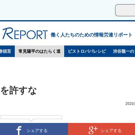
働く人たちのための情報労連リポート
巻頭言
常見陽平のはたらく道
ビストロパパレシピ
渋谷龍一の
悪を許すな
2020
シェアする
シェアする