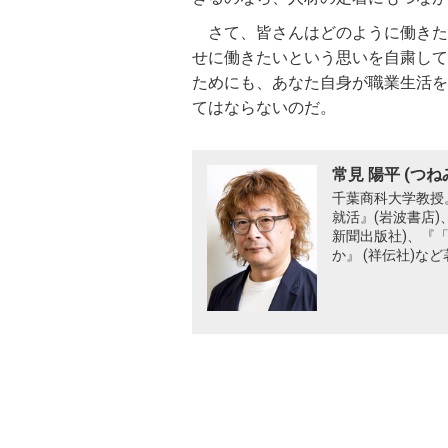
さて、皆さんはどのように働きた
せに働きたいという思いを自粛して
ためにも、あなた自身が職業生活を
てはならないのだ。
常見 陽平 (つね
千葉商科大学教授。
就活』(岩波書店)
新聞出版社)、『
か』 (祥伝社)な