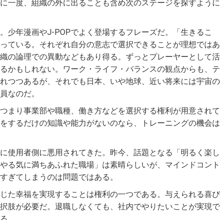
に一度、組織の外に出ることも含め次のステージを探すように
。少年漫画やJ-POPでよく登場するフレーズだ。「生きるこ
っている。それぞれ自分の意志で選択できることが理想ではあ
織の論理での異動などもあり得る。ずっとプレーヤーとして活
るかもしれない。ワーク・ライフ・バランスの観点からも、テ
れつつあるが、それでも日本、いや地球、近い将来には宇宙の
員なのだ。
つまり事業部や職種、働き方などを選択する権利が用意されて
をするだけの知識や能力がないのなら、トレーニングの機会は
に使用者側に悪用されてきた。昨今、話題となる「明るく楽し
やる気に満ちあふれた職場」は素晴らしいが、マインドコント
すぎてしまうのは問題ではある。
じた幸福を実現することは権利の一つである。与えられる喜び
択肢が必要だ。退職しなくても、社内でやりたいことが実現で
る。