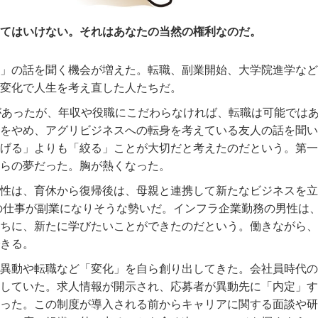
てはいけない。それはあなたの当然の権利なのだ。
」の話を聞く機会が増えた。転職、副業開始、大学院進学など
変化で人生を考え直した人たちだ。
があったが、年収や役職にこだわらなければ、転職は可能では
業をやめ、アグリビジネスへの転身を考えている友人の話を聞い
げる」よりも「絞る」ことが大切だと考えたのだという。第一
らの夢だった。胸が熱くなった。
性は、育休から復帰後は、母親と連携して新たなビジネスを立
の仕事が副業になりそうな勢いだ。インフラ企業勤務の男性は、
ちに、新たに学びたいことができたのだという。働きながら、
きる。
異動や転職など「変化」を自ら創り出してきた。会社員時代の
していた。求人情報が開示され、応募者が異動先に「内定」す
った。この制度が導入される前からキャリアに関する面談や研