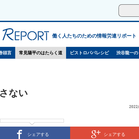
働く人たちのための情報労連リポート
巻頭言
常見陽平のはたらく道
ビストロパパレシピ
渋谷龍一の
さない
2022
シェアする
シェアする