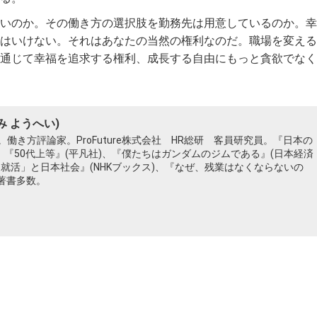
いのか。その働き方の選択肢を勤務先は用意しているのか。幸
はいけない。それはあなたの当然の権利なのだ。職場を変える
通じて幸福を追求する権利、成長する自由にもっと貪欲でなく
み ようへい)
働き方評論家。ProFuture株式会社 HR総研 客員研究員。『日本の
、『50代上等』(平凡社)、『僕たちはガンダムのジムである』(日本経済
「就活」と日本社会』(NHKブックス)、『なぜ、残業はなくならないの
ど著書多数。