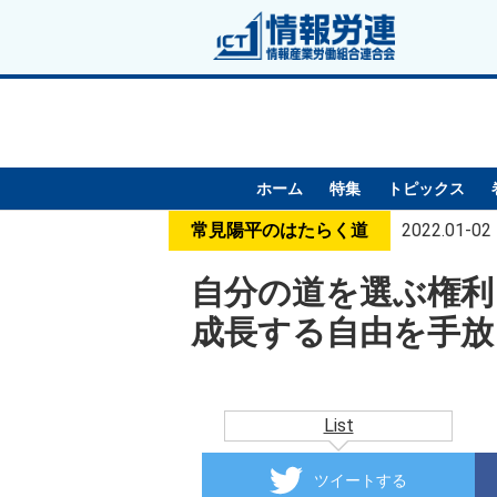
ホーム
特集
トピックス
常見陽平のはたらく道
2022.01-02
自分の道を選ぶ権利
成長する自由を手放
List
ツイートする