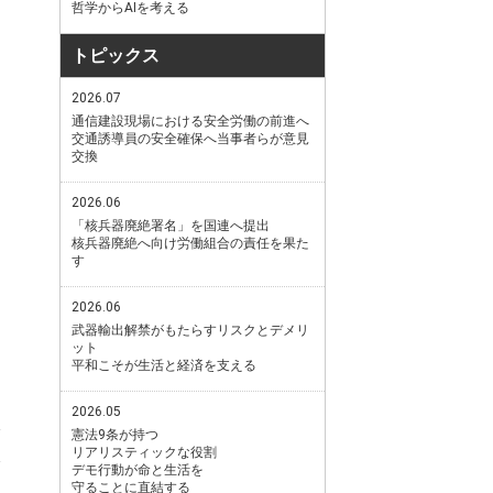
哲学からAIを考える
トピックス
2026.07
通信建設現場における安全労働の前進へ
交通誘導員の安全確保へ当事者らが意見
交換
2026.06
「核兵器廃絶署名」を国連へ提出
核兵器廃絶へ向け労働組合の責任を果た
す
2026.06
武器輸出解禁がもたらすリスクとデメリ
ット
平和こそが生活と経済を支える
2026.05
憲法9条が持つ
リアリスティックな役割
デモ行動が命と生活を
守ることに直結する