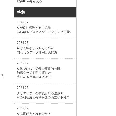
戦後80年を考える
特集
2026.07
AIが促し管理する「協働」
あらゆるプロセスがモニタリング可能に
あ
2026.07
AIは人事をどう変えるのか
問われるデータ活用と人間力
2026.07
AI化で進む「労働の実質的包摂」
知識や技術を明け渡した
2
先にある仕事の姿とは？
2026.07
クリエイターの脅威となる生成AI
AIの利活用と権利保護の両立が不可欠
2026.07
AIは責任をとれるのか？