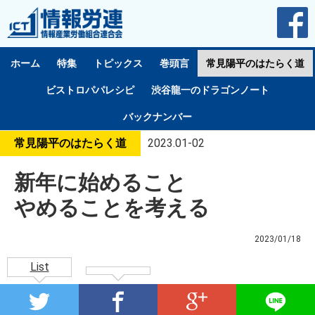
ホーム
特集
トピックス
巻頭言
常見陽平のはたらく道
ビストロパパレシピ
渋谷龍一のドラゴンノート
バックナンバー
常見陽平のはたらく道
2023.01-02
新年に始めること
やめることを考える
2023/01/18
List