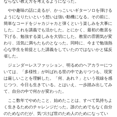
ならない教え方を考えるようになった。
やや趣味の話に走るが、かっこいいギターソロを弾ける
ようになりたいという想いは強い動機になる。その前に、
簡単なコードをジャカジャカと弾くという楽しみを大事に
した。これを講義でも活かした。とにかく、最初の敷居を
下げる、勉強する楽しみを大切にした。教室の雰囲気が変
わり、活気に満ちたものとなった。同時に、今まで勉強熱
心な学生を前提とした講義をしていたのではないかと猛反
省した。
ジェンダーレスファッション、明るめのヘアカラーにつ
いては、「多様性」が叫ばれる世の中でありつつも、現実
は厳しいことを理解した。「何、あれ？」という視線を感
じつつ、今日も生きている。とはいえ、一歩踏み出してみ
て、自分の中で何かが変わった。
ここ数年でやめたこと、始めたことは、すべて気持ちよ
く生きるためのチャレンジだった。誰のためでもなく自分
のためなのだが、気づけば世のため人のためになってい