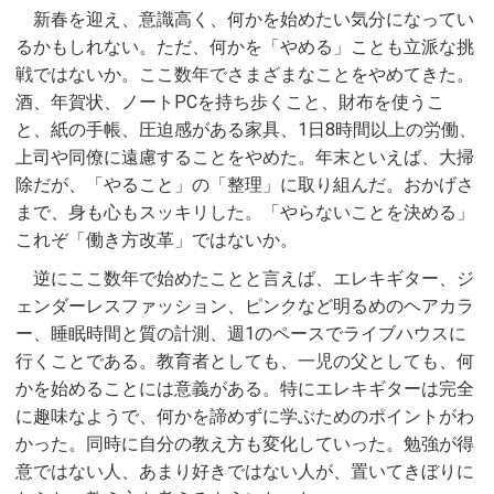
新春を迎え、意識高く、何かを始めたい気分になってい
るかもしれない。ただ、何かを「やめる」ことも立派な挑
戦ではないか。ここ数年でさまざまなことをやめてきた。
酒、年賀状、ノートPCを持ち歩くこと、財布を使うこ
と、紙の手帳、圧迫感がある家具、1日8時間以上の労働、
上司や同僚に遠慮することをやめた。年末といえば、大掃
除だが、「やること」の「整理」に取り組んだ。おかげさ
まで、身も心もスッキリした。「やらないことを決める」
これぞ「働き方改革」ではないか。
逆にここ数年で始めたことと言えば、エレキギター、ジ
ェンダーレスファッション、ピンクなど明るめのヘアカラ
ー、睡眠時間と質の計測、週1のペースでライブハウスに
行くことである。教育者としても、一児の父としても、何
かを始めることには意義がある。特にエレキギターは完全
に趣味なようで、何かを諦めずに学ぶためのポイントがわ
かった。同時に自分の教え方も変化していった。勉強が得
意ではない人、あまり好きではない人が、置いてきぼりに