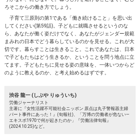
ろそこからの働き方でしょう。
子育て三原則の第1である「働き続けること」を思い出
してください(第59話)。子どもに就職させるというのな
ら、あなたが働く姿だけでなく、あなたがジェンダー規範
まみれの日本でどう暮らしているのかを見せる。これが大
切です。暮らすことは生きること。これであなたは、日本
で子どもたちはどう生きるか、ということを問う地点に立
てます。子どもたちに見せる姿の意味を、一体いつからど
のように教えるのか、と考え始めるはずです。
渋谷 龍一 (しぶや りゅういち)
労働ジャーナリスト
主著に『女性活躍不可能社会ニッポン 原点は丸子警報器主婦
パート事件にあった！』(旬報社)、「万博の労働者が危ない—
エキスポ1970で何が起きたのか」『労働法律旬報』
(2024.10.25)など。