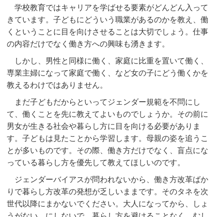
学校教育ではキャリアを学ばせる要素がどんどん入って
きています。子どもにどういう職業があるのかを教え、働
くということに目を向けさせることは大切でしょう。仕事
の内容だけでなく働き方への興味も湧きます。
しかし、男性と同様に働く、家庭に比重を置いて働く、
専業主婦になって家庭で働く、など女の子にどう働くかを
教えるわけではありません。
まだ子どもだからといってジェンダー規範を不問にし
て、働くことを先に教えてよいものでしょうか。その前に
男女が生きる社会や暮らし方に目を向ける必要がありま
す。子どもは見たことから学習します。母親の姿を追うこ
とが多いものです。その際、働き方だけでなく、盲点にな
っている暮らし方を優先して教えてほしいのです。
ジェンダーバイアスが問われないから、働き方改革ばか
りで暮らし方改革の発想が乏しいままです。そのタネを次
世代以降にまかないでください。大人になってから、しょ
うがない、にしないで。暮らし方を避けることなく、むし