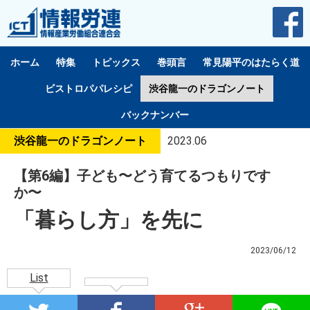
ホーム
特集
トピックス
巻頭言
常見陽平のはたらく道
ビストロパパレシピ
渋谷龍一のドラゴンノート
バックナンバー
渋谷龍一のドラゴンノート
2023.06
【第6編】子ども〜どう育てるつもりです
か〜
「暮らし方」を先に
2023/06/12
List