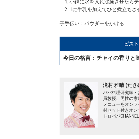
小鍋に水を入れ沸騰させたらテ
1に牛乳を加えてひと煮立ちさ
子手伝い：パウダーをかける
ビスト
今日の格言：チャイの香りと
滝村 雅晴 (たき
パパ料理研究家・
員教授。男性の家
メニューをオンラ
材セット付きオン
トロパパCHANN