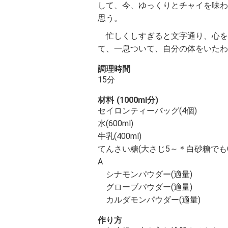
して、今、ゆっくりとチャイを味わ
思う。
忙しくしすぎると文字通り、心を
て、一息ついて、自分の体をいたわ
調理時間
15分
材料
(1000ml分)
セイロンティーバッグ(4個)
水(600ml)
牛乳(400ml)
てんさい糖(大さじ5～＊白砂糖でもO
A
シナモンパウダー(適量)
グローブパウダー(適量)
カルダモンパウダー(適量)
作り方