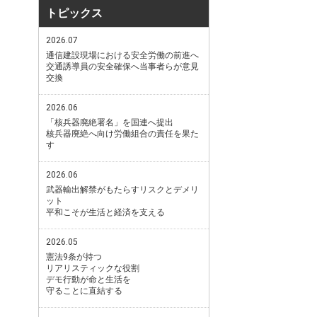
トピックス
2026.07
通信建設現場における安全労働の前進へ
交通誘導員の安全確保へ当事者らが意見
交換
2026.06
「核兵器廃絶署名」を国連へ提出
核兵器廃絶へ向け労働組合の責任を果た
す
2026.06
武器輸出解禁がもたらすリスクとデメリ
ット
平和こそが生活と経済を支える
2026.05
憲法9条が持つ
リアリスティックな役割
デモ行動が命と生活を
守ることに直結する