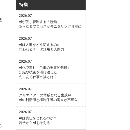
特集
2026.07
酒
AIが促し管理する「協働」
あらゆるプロセスがモニタリング可能に
2026.07
AIは人事をどう変えるのか
問われるデータ活用と人間力
2026.07
AI化で進む「労働の実質的包摂」
知識や技術を明け渡した
先にある仕事の姿とは？
2026.07
クリエイターの脅威となる生成AI
AIの利活用と権利保護の両立が不可欠
2026.07
AIは責任をとれるのか？
哲学からAIを考える
う