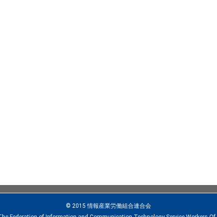
© 2015 情報産業労働組合連合会
The Federation of Information and Communication Technology Service Workers Of