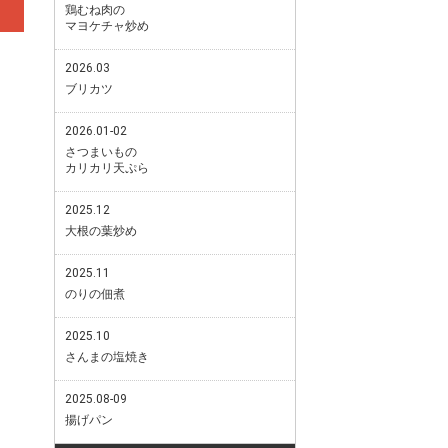
鶏むね肉の
マヨケチャ炒め
2026.03
ブリカツ
2026.01-02
さつまいもの
カリカリ天ぷら
2025.12
大根の葉炒め
2025.11
のりの佃煮
2025.10
さんまの塩焼き
2025.08-09
揚げパン