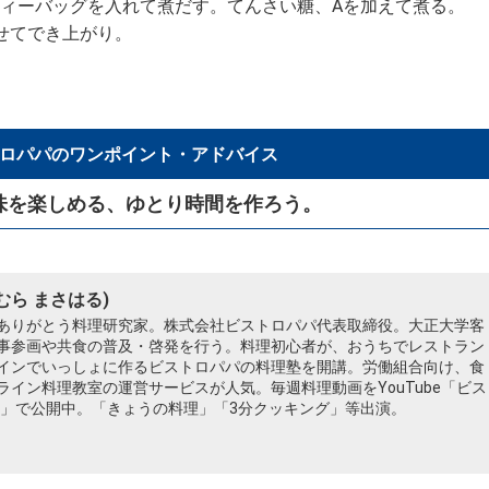
ィーバッグを入れて煮だす。てんさい糖、Aを加えて煮る。
せてでき上がり。
ロパパのワンポイント・アドバイス
味を楽しめる、ゆとり時間を作ろう。
むら まさはる)
ありがとう料理研究家。株式会社ビストロパパ代表取締役。大正大学客
事参画や共食の普及・啓発を行う。料理初心者が、おうちでレストラン
インでいっしょに作るビストロパパの料理塾を開講。労働組合向け、食
ライン料理教室の運営サービスが人気。毎週料理動画をYouTube「ビス
EL」で公開中。「きょうの料理」「3分クッキング」等出演。