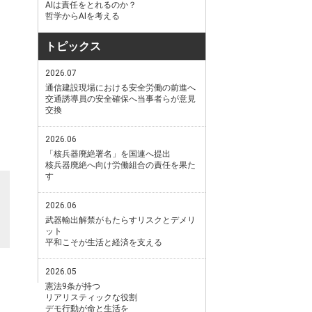
AIは責任をとれるのか？
哲学からAIを考える
トピックス
2026.07
通信建設現場における安全労働の前進へ
交通誘導員の安全確保へ当事者らが意見
交換
2026.06
「核兵器廃絶署名」を国連へ提出
核兵器廃絶へ向け労働組合の責任を果た
す
2026.06
武器輸出解禁がもたらすリスクとデメリ
ット
平和こそが生活と経済を支える
2026.05
憲法9条が持つ
リアリスティックな役割
デモ行動が命と生活を