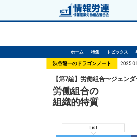
ホーム
特集
トピックス
渋谷龍一のドラゴンノート
2025.0
【第7編】労働組合〜ジェンダ
労働組合の
組織的特質
List