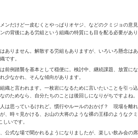
メンだけど一皮むくとやっぱりオヤジ、などのクミジョの意見
ンの背後にある労組という組織の特質にも目を配る必要があり
はありません。解散する労組もありますが、いろいろ懸念はあ
織です。
は前例踏襲を基本として穏便に。検討中、継続課題、放置にな
れ少なかれ、そんな傾向があります。
組織と言われます。一枚岩になるために言いたいことを引っ込
なのためなら、自分たちのことは後回しになりがちですよね。
人は思っているけれど。慣行やルールのおかげ？ 現場を離れ
が、時々見かける、お山の大将のような裸の王様のようなクミ
こしいです。
、公式な場で聞かれるようになりましたが、楽しい飲み会の席