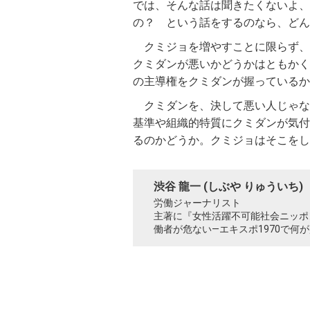
では、そんな話は聞きたくないよ、
の？ という話をするのなら、どん
クミジョを増やすことに限らず、
クミダンが悪いかどうかはともかく
の主導権をクミダンが握っているか
クミダンを、決して悪い人じゃな
基準や組織的特質にクミダンが気付
るのかどうか。クミジョはそこをし
渋谷 龍一 (しぶや りゅういち)
労働ジャーナリスト
主著に『女性活躍不可能社会ニッポ
働者が危ない—エキスポ1970で何が起