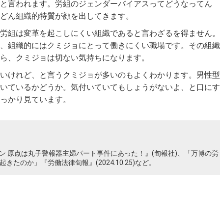
と言われます。労組のジェンダーバイアスってどうなってん
どん組織的特質が顔を出してきます。
労組は変革を起こしにくい組織であると言わざるを得ません。
、組織的にはクミジョにとって働きにくい職場です。その組織
ら、クミジョは切ない気持ちになります。
いけれど、と言うクミジョが多いのもよくわかります。男性型
いているかどうか。気付いていてもしょうがないよ、と口にす
っかり見ています。
ン 原点は丸子警報器主婦パート事件にあった！』(旬報社)、「万博の労
きたのか」『労働法律旬報』(2024.10.25)など。