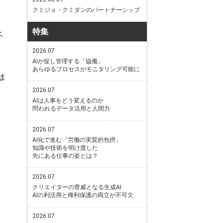
クミジョ・クミダンのパートナーシップ
特集
ベ
2026.07
AIが促し管理する「協働」
あらゆるプロセスがモニタリング可能に
ま
2026.07
AIは人事をどう変えるのか
問われるデータ活用と人間力
2026.07
AI化で進む「労働の実質的包摂」
知識や技術を明け渡した
先にある仕事の姿とは？
2026.07
、
クリエイターの脅威となる生成AI
AIの利活用と権利保護の両立が不可欠
2026.07