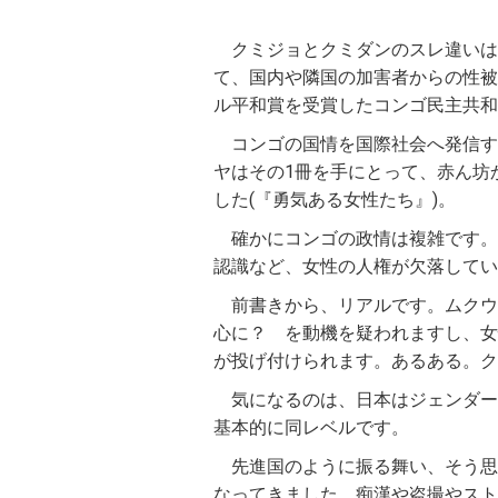
クミジョとクミダンのスレ違いは
て、国内や隣国の加害者からの性被
ル平和賞を受賞したコンゴ民主共和
コンゴの国情を国際社会へ発信す
ヤはその1冊を手にとって、赤ん坊
した(『勇気ある女性たち』)。
確かにコンゴの政情は複雑です。
認識など、女性の人権が欠落してい
前書きから、リアルです。ムクウ
心に？ を動機を疑われますし、女
が投げ付けられます。あるある。ク
気になるのは、日本はジェンダーギ
基本的に同レベルです。
先進国のように振る舞い、そう思
なってきました。痴漢や盗撮やスト