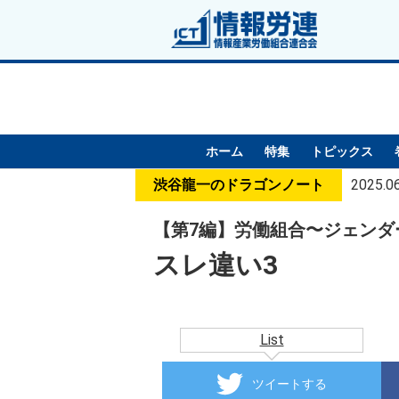
ホーム
特集
トピックス
渋谷龍一のドラゴンノート
2025.0
【第7編】労働組合〜ジェンダ
スレ違い3
List
ツイートする