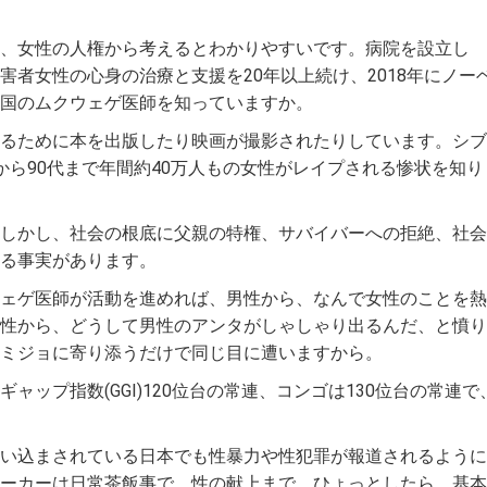
、女性の人権から考えるとわかりやすいです。病院を設立し
害者女性の心身の治療と支援を20年以上続け、2018年にノー
国のムクウェゲ医師を知っていますか。
るために本を出版したり映画が撮影されたりしています。シブ
から90代まで年間約40万人もの女性がレイプされる惨状を知り
しかし、社会の根底に父親の特権、サバイバーへの拒絶、社会
る事実があります。
ェゲ医師が活動を進めれば、男性から、なんで女性のことを熱
性から、どうして男性のアンタがしゃしゃり出るんだ、と憤り
ミジョに寄り添うだけで同じ目に遭いますから。
ャップ指数(GGI)120位台の常連、コンゴは130位台の常連で
い込まされている日本でも性暴力や性犯罪が報道されるように
ーカーは日常茶飯事で、性の献上まで。ひょっとしたら、基本