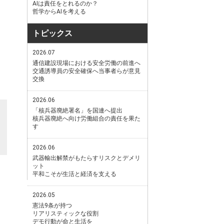
AIは責任をとれるのか？
哲学からAIを考える
トピックス
2026.07
通信建設現場における安全労働の前進へ
交通誘導員の安全確保へ当事者らが意見
交換
2026.06
「核兵器廃絶署名」を国連へ提出
核兵器廃絶へ向け労働組合の責任を果た
す
2026.06
武器輸出解禁がもたらすリスクとデメリ
ット
平和こそが生活と経済を支える
2026.05
憲法9条が持つ
リアリスティックな役割
デモ行動が命と生活を