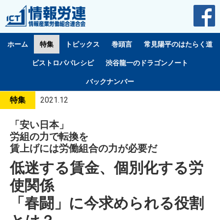
ホーム
特集
トピックス
巻頭言
常見陽平のはたらく道
ビストロパパレシピ
渋谷龍一のドラゴンノート
バックナンバー
特集
2021.12
「安い日本」
労組の力で転換を
賃上げには労働組合の力が必要だ
低迷する賃金、個別化する労
使関係
「春闘」に今求められる役割