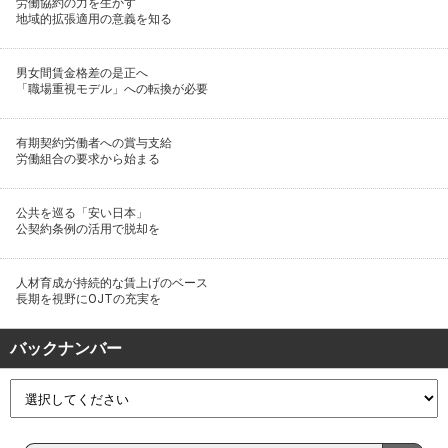
労働協約の力を生かす
地域的拡張適用の意義を知る
男女間賃金格差の是正へ
「職場重視モデル」への転換が必要
有期契約労働者への賞与支給
労働組合の要求から始まる
公共を巡る「安い日本」
公契約条例の活用で脱却を
人材育成が持続的な賃上げのベース
長期を視野にOJTの充実を
バックナンバー