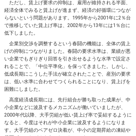
ただし、賃上げ要求の抑制は、雇用が維持される半面、
経済全体でみると賃上げが進まず、経済の好循環につなが
らないという問題があります。1995年から2001年に2％台
で推移していた賃上げ率は、2002年から13年には1％台に
低下しました。
企業別交渉を調整するという春闘の機能は、全体の賃上
げの抑制につながりました。春闘の要求水準は、業績が悪
い企業でもぎりぎり回答を引き出せるような水準で設定さ
れることで、「中位平準化」を保ってきました。しかし、
低成長期にこうした手法が確立されたことで、産別の要求
は、低い水準に合わせてつくられることになり、賃上げを
困難にしました。
高度経済成長期には、先行組合が勝ち取った成果が、中
小企業などに波及するメカニズムが働いていましたが、
2000年代以降、大手労組が低い賃上げ率で妥結するように
なると、今度はそれが中小企業に波及するようになりま
す。大手労組のベアゼロ決着が、中小の定期昇給の凍結や