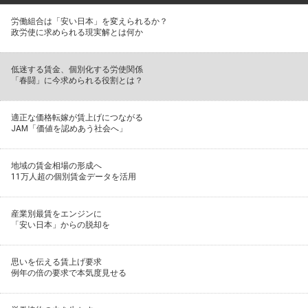
労働組合は「安い日本」を変えられるか？
政労使に求められる現実解とは何か
低迷する賃金、個別化する労使関係
「春闘」に今求められる役割とは？
適正な価格転嫁が賃上げにつながる
JAM「価値を認めあう社会へ」
地域の賃金相場の形成へ
11万人超の個別賃金データを活用
産業別最賃をエンジンに
「安い日本」からの脱却を
思いを伝える賃上げ要求
例年の倍の要求で本気度見せる