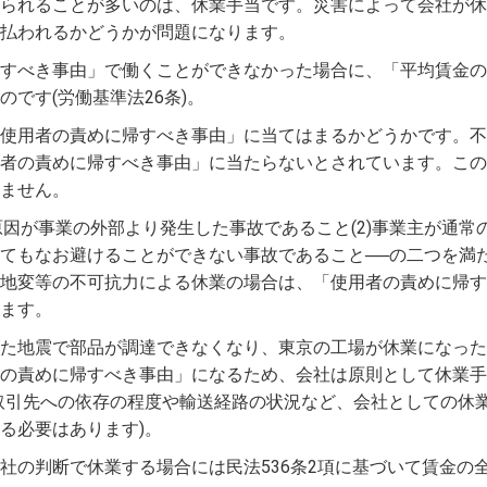
られることが多いのは、休業手当です。災害によって会社が休
払われるかどうかが問題になります。
すべき事由」で働くことができなかった場合に、「平均賃金の
です(労働基準法26条)。
使用者の責めに帰すべき事由」に当てはまるかどうかです。不
者の責めに帰すべき事由」に当たらないとされています。この
ません。
原因が事業の外部より発生した事故であること(2)事業主が通常
てもなお避けることができない事故であること──の二つを満
地変等の不可抗力による休業の場合は、「使用者の責めに帰す
ます。
た地震で部品が調達できなくなり、東京の工場が休業になった
の責めに帰すべき事由」になるため、会社は原則として休業手
取引先への依存の程度や輸送経路の状況など、会社としての休
る必要はあります)。
社の判断で休業する場合には民法536条2項に基づいて賃金の