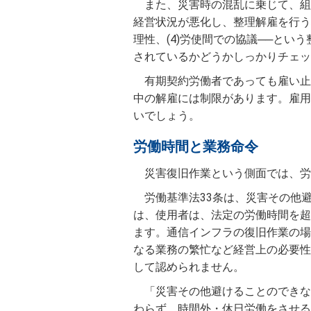
また、災害時の混乱に乗じて、組
経営状況が悪化し、整理解雇を行う場
理性、(4)労使間での協議──とい
されているかどうかしっかりチェッ
有期契約労働者であっても雇い止
中の解雇には制限があります。雇用
いでしょう。
労働時間と業務命令
災害復旧作業という側面では、労
労働基準法33条は、災害その他
は、使用者は、法定の労働時間を超
ます。通信インフラの復旧作業の場
なる業務の繁忙など経営上の必要性
して認められません。
「災害その他避けることのできな
わらず、時間外・休日労働をさせる