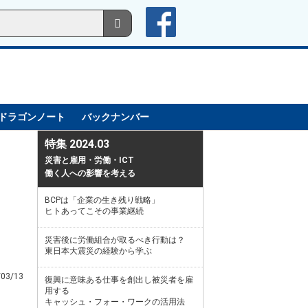
ドラゴンノート
バックナンバー
特集 2024.03
災害と雇用・労働・ICT
働く人への影響を考える
BCPは「企業の生き残り戦略」
ヒトあってこその事業継続
災害後に労働組合が取るべき行動は？
東日本大震災の経験から学ぶ
/03/13
復興に意味ある仕事を創出し被災者を雇
用する
キャッシュ・フォー・ワークの活用法