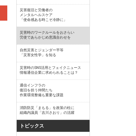
災害復旧と労働者の
メンタルヘルスケア
「使命感ある時こそ冷静に」
災害時のワークルールをおさらい
労使であらかじめ意識合わせを
自然災害とジェンダー平等
「災害女性学」を知る
災害時のSNS活用とフェイクニュース
情報通信企業に求められることは？
通信インフラの
復旧を担う仲間たち
作業環境整備も重要な課題
消防防災「まもる」を政策の柱に
組織内議員「吉川さおり」の活躍
トピックス