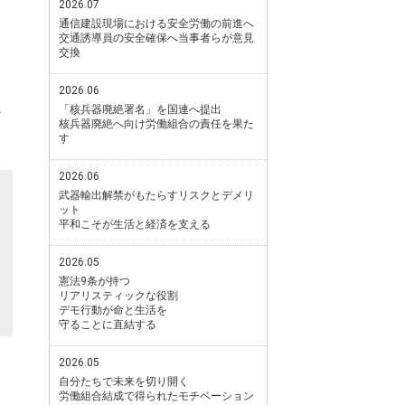
2026.07
通信建設現場における安全労働の前進へ
交通誘導員の安全確保へ当事者らが意見
交換
2026.06
「核兵器廃絶署名」を国連へ提出
核兵器廃絶へ向け労働組合の責任を果た
す
2026.06
武器輸出解禁がもたらすリスクとデメリ
ット
平和こそが生活と経済を支える
2026.05
憲法9条が持つ
リアリスティックな役割
デモ行動が命と生活を
守ることに直結する
2026.05
自分たちで未来を切り開く
労働組合結成で得られたモチベーション