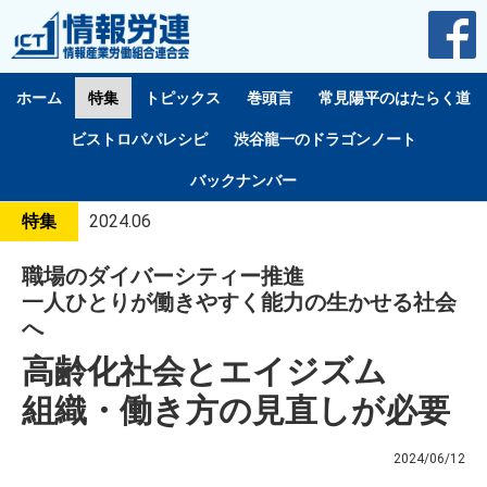
ホーム
特集
トピックス
巻頭言
常見陽平のはたらく道
ビストロパパレシピ
渋谷龍一のドラゴンノート
バックナンバー
特集
2024.06
職場のダイバーシティー推進
一人ひとりが働きやすく能力の生かせる社会
へ
高齢化社会とエイジズム
組織・働き方の見直しが必要
2024/06/12