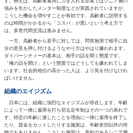
す。例えば、高齢者雇用に力を入れる企業ではシニア層の
強みを生かしたメンター制度などが実践されていますが、
こうした機会を増やすことが有効です。高齢者に説明する
のは時間がかかるから「コスパ」が悪いという考え方で
は、多世代間交流は進みません。
一方、高齢者から若手に対しては、問答無用で相手に自
分の意見を押し付けるようなやり方はやはり嫌われます。
ダイバーシティーの基本は、相手の話を聞く態度です。
「俺の話を聞け」という態度ではどうしても嫌われてしま
います。社会的地位の高かった人は、より気を付けなけれ
ばいけません。
組織のエイジズム
日本には、組織に強烈なエイジズムが存在します。年齢
によって一律に雇用を打ち切る定年制はその一つの表れで
す。特定の年齢に達したことを理由に一律に雇用を終了し
たり、賃金をカットしたりする施策は、年齢差別以外の何
物でもありません。こうした施策は、意欲のあるシニア層