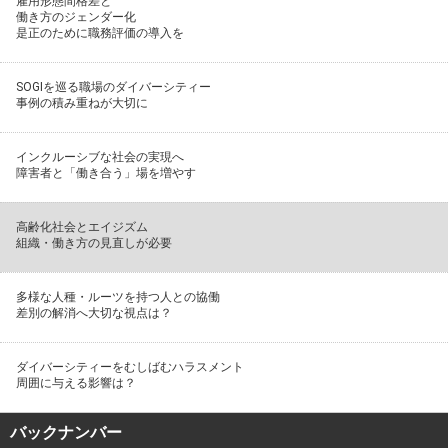
雇用形態間格差と
働き方のジェンダー化
是正のために職務評価の導入を
SOGIを巡る職場のダイバーシティー
事例の積み重ねが大切に
インクルーシブな社会の実現へ
障害者と「働き合う」場を増やす
高齢化社会とエイジズム
組織・働き方の見直しが必要
多様な人種・ルーツを持つ人との協働
差別の解消へ大切な視点は？
ダイバーシティーをむしばむハラスメント
周囲に与える影響は？
バックナンバー