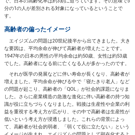
で、日本の高齢化率は約3割に迫っています。その意味で3
分の1の人が差別される対象になっているということで
す。
高齢者の偏ったイメージ
エイジズムの問題は20世紀後半から出てきました。大き
な要因は、平均余命が伸びて高齢者が増えたことです。
1947年の日本の男性の平均余命は約50歳、女性は約53歳
でした。高齢者になる前に亡くなる人が多かったのです。
それが医学の発展などに伴い寿命が長くなり、高齢者が
増えました。平均余命が伸びる中で「寝たきり老人」など
の問題が起こり、高齢者の「QOL」が社会的課題になりま
した。さらに産業構造の急激な進化に伴い高齢者の持つ知
識が役に立ちづらくなりました。戦後は生産性や企業の利
益を重視する考え方が広がり、その中で高齢者は生産性が
低いという考え方が浸透しました。これらの背景によっ
て、高齢者が社会的弱者、「弱くて役に立たない」という
イメージが生まれ、エイジズムの問題として顕在化するよ