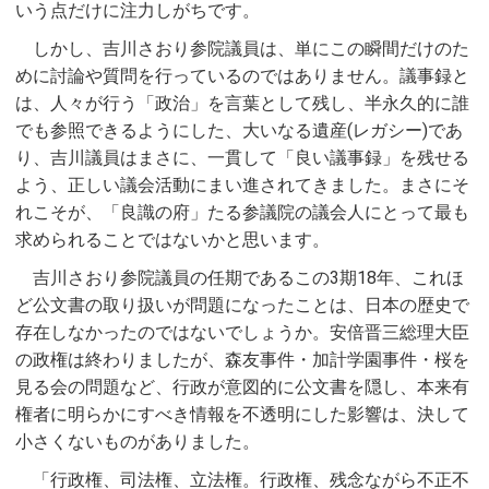
いう点だけに注力しがちです。
しかし、吉川さおり参院議員は、単にこの瞬間だけのた
めに討論や質問を行っているのではありません。議事録と
は、人々が行う「政治」を言葉として残し、半永久的に誰
でも参照できるようにした、大いなる遺産(レガシー)であ
り、吉川議員はまさに、一貫して「良い議事録」を残せる
よう、正しい議会活動にまい進されてきました。まさにそ
れこそが、「良識の府」たる参議院の議会人にとって最も
求められることではないかと思います。
吉川さおり参院議員の任期であるこの3期18年、これほ
ど公文書の取り扱いが問題になったことは、日本の歴史で
存在しなかったのではないでしょうか。安倍晋三総理大臣
の政権は終わりましたが、森友事件・加計学園事件・桜を
見る会の問題など、行政が意図的に公文書を隠し、本来有
権者に明らかにすべき情報を不透明にした影響は、決して
小さくないものがありました。
「行政権、司法権、立法権。行政権、残念ながら不正不