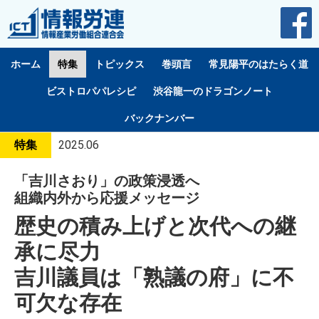
ホーム
特集
トピックス
巻頭言
常見陽平のはたらく道
ビストロパパレシピ
渋谷龍一のドラゴンノート
バックナンバー
特集
2025.06
「吉川さおり」の政策浸透へ
組織内外から応援メッセージ
歴史の積み上げと次代への継
承に尽力
吉川議員は「熟議の府」に不
可欠な存在