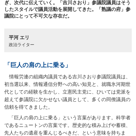
ぎ、次代に伝えていく。「吉川さおり」参議院議員はそう
したスタイルで議員活動を展開してきた。「熟議の府」参
議院にとって不可欠な存在だ。
平河 エリ
政治ライター
「巨人の肩の上に乗る」
情報労連の組織内議員である吉川さおり参議院議員は、
初当選以来、情報通信分野への高い知見と、就職氷河期世
代としての経験を生かし、立憲民主党に、ひいては党派を
超えて参議院に欠かせない議員として、多くの同僚議員の
信頼を得てきました。
「巨人の肩の上に乗る」という言葉があります。科学者
であるニュートンの言葉です。歴史的な積み上げや蓄積、
先人たちの遺産を重んじるべきだ、という意味を持ちま