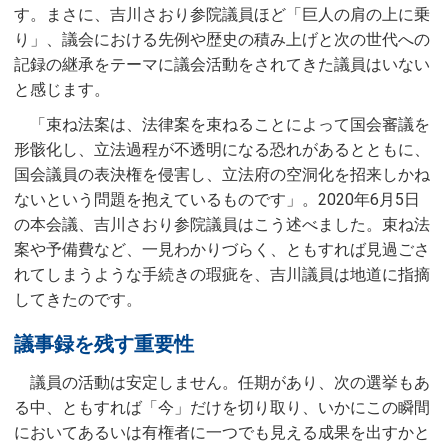
す。まさに、吉川さおり参院議員ほど「巨人の肩の上に乗
り」、議会における先例や歴史の積み上げと次の世代への
記録の継承をテーマに議会活動をされてきた議員はいない
と感じます。
「束ね法案は、法律案を束ねることによって国会審議を
形骸化し、立法過程が不透明になる恐れがあるとともに、
国会議員の表決権を侵害し、立法府の空洞化を招来しかね
ないという問題を抱えているものです」。2020年6月5日
の本会議、吉川さおり参院議員はこう述べました。束ね法
案や予備費など、一見わかりづらく、ともすれば見過ごさ
れてしまうような手続きの瑕疵を、吉川議員は地道に指摘
してきたのです。
議事録を残す重要性
議員の活動は安定しません。任期があり、次の選挙もあ
る中、ともすれば「今」だけを切り取り、いかにこの瞬間
においてあるいは有権者に一つでも見える成果を出すかと