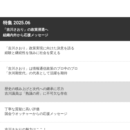
特集 2025.06
「吉川さおり」の政策浸透へ
組織内外から応援メッセージ
「吉川さおり」政策実現に向けた決意を語る
経験と継続性を強みに社会を変える
「吉川さおり」は情報通信政策のプロ中のプロ
「氷河期世代」の代表として活躍を期待
歴史の積み上げと次代への継承に尽力
吉川議員は「熟議の府」に不可欠な存在
丁寧な質疑に高い評価
国会ウオッチャーからの応援メッセージ
吉川さおりの魅力はここ！