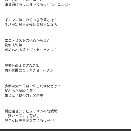
組合員にもっと知ってもらいたいことは？
インフレ時に取るべき政策とは？
生活安定対策が物価高対策になる
エコノミストの視点から見た
物価高対策
求められる賃上げのあり方とは？
重要性高まるSNS選挙
負の側面にどう向き合うべきか
少数与党の国会で生じた変化とは？
変わった議論の質
生じた「数の力」の効果
労働組合はポピュリズムの防波堤
「賢い市民」を育成し
健全な民主主義を支える役割担う