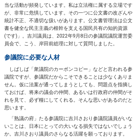
当な活動が頻発しています。私は立法権に属する立場です
が、非常に危惧しています。その一つに公文書の改ざんや
統計不正、不適切な扱いがあります。公文書管理法は公文
書を健全な民主主義の根幹を支える国民共有の知的資源
(です)」。吉川議員は、2022年9月8日の参議院議院運営委
員会で、こう、岸田前総理に対して質問しました。
参議院に必要な人材
しばしば「衆議院のカーボンコピー」などと言われる参
議院ですが、参議院だからこそできることは少なくありま
せん。仮に法案が通ってしまうとしても、問題点を指摘し
ておけば、将来の議会の仲間、あるいは行政府の仲間がそ
れを見て、必ず糧にしてくれる。そんな思いがあるのだと
思います。
「熟議の府」たる参議院に吉川さおり参議院議員がいな
いことは、日本にとっての大いなる損失ではないでしょう
か。吉川さおり議員のさらなる活躍を願っております。