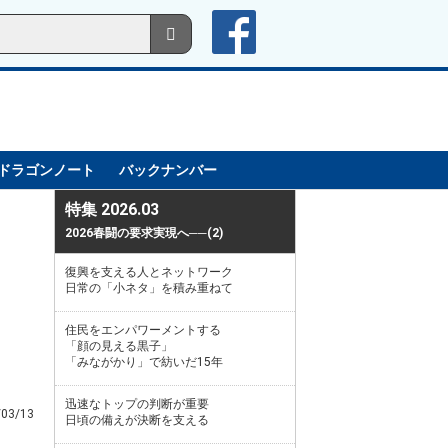
ドラゴンノート
バックナンバー
特集 2026.03
2026春闘の要求実現へ──(2)
復興を支える人とネットワーク
日常の「小ネタ」を積み重ねて
住民をエンパワーメントする
「顔の見える黒子」
「みながかり」で紡いだ15年
迅速なトップの判断が重要
/03/13
日頃の備えが決断を支える