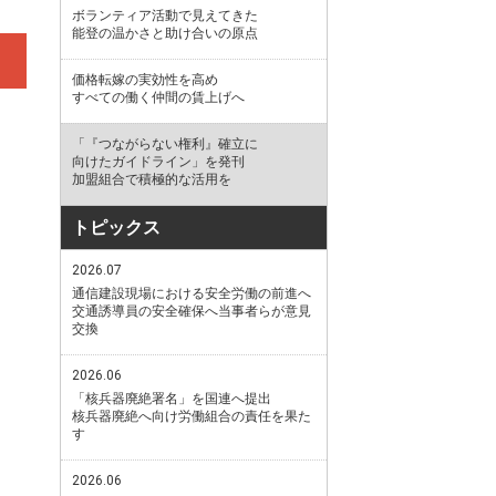
ボランティア活動で見えてきた
能登の温かさと助け合いの原点
価格転嫁の実効性を高め
すべての働く仲間の賃上げへ
「『つながらない権利』確立に
向けたガイドライン」を発刊
加盟組合で積極的な活用を
トピックス
2026.07
通信建設現場における安全労働の前進へ
交通誘導員の安全確保へ当事者らが意見
交換
2026.06
「核兵器廃絶署名」を国連へ提出
核兵器廃絶へ向け労働組合の責任を果た
す
2026.06