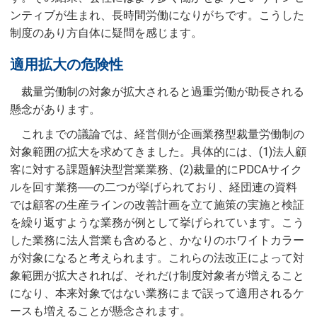
ンティブが生まれ、長時間労働になりがちです。こうした
制度のあり方自体に疑問を感じます。
適用拡大の危険性
裁量労働制の対象が拡大されると過重労働が助長される
懸念があります。
これまでの議論では、経営側が企画業務型裁量労働制の
対象範囲の拡大を求めてきました。具体的には、(1)法人顧
客に対する課題解決型営業業務、(2)裁量的にPDCAサイク
ルを回す業務──の二つが挙げられており、経団連の資料
では顧客の生産ラインの改善計画を立て施策の実施と検証
を繰り返すような業務が例として挙げられています。こう
した業務に法人営業も含めると、かなりのホワイトカラー
が対象になると考えられます。これらの法改正によって対
象範囲が拡大されれば、それだけ制度対象者が増えること
になり、本来対象ではない業務にまで誤って適用されるケ
ースも増えることが懸念されます。