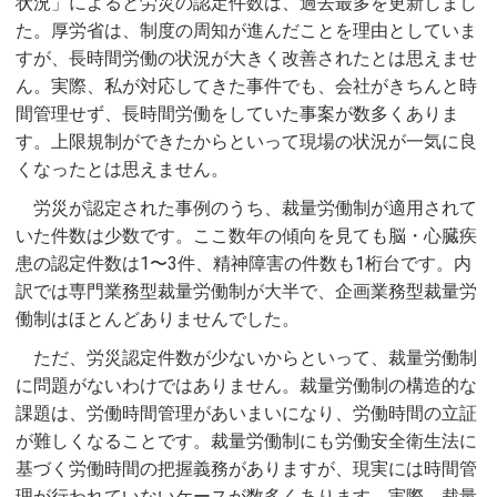
状況」によると労災の認定件数は、過去最多を更新しまし
た。厚労省は、制度の周知が進んだことを理由としていま
すが、長時間労働の状況が大きく改善されたとは思えませ
ん。実際、私が対応してきた事件でも、会社がきちんと時
間管理せず、長時間労働をしていた事案が数多くありま
す。上限規制ができたからといって現場の状況が一気に良
くなったとは思えません。
労災が認定された事例のうち、裁量労働制が適用されて
いた件数は少数です。ここ数年の傾向を見ても脳・心臓疾
患の認定件数は1〜3件、精神障害の件数も1桁台です。内
訳では専門業務型裁量労働制が大半で、企画業務型裁量労
働制はほとんどありませんでした。
ただ、労災認定件数が少ないからといって、裁量労働制
に問題がないわけではありません。裁量労働制の構造的な
課題は、労働時間管理があいまいになり、労働時間の立証
が難しくなることです。裁量労働制にも労働安全衛生法に
基づく労働時間の把握義務がありますが、現実には時間管
理が行われていないケースが数多くあります。実際、裁量