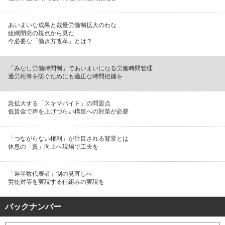
あいまいな成果と裁量労働制拡大のわな
組織開発の視点から見た
今必要な「働き方改革」とは？
「みなし労働時間制」であいまいになる労働時間管理
過労死等を防ぐためにも適正な時間把握を
急拡大する「スキマバイト」の問題点
低賃金で声を上げづらい構造への対策が必要
「つながらない権利」が注目される背景とは
休息の「質」向上へ現場で工夫を
「過半数代表者」制の見直しへ
労使対等を実現する仕組みの実現を
バックナンバー