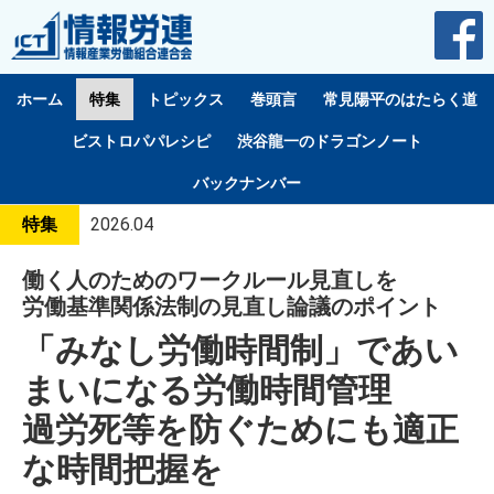
ホーム
特集
トピックス
巻頭言
常見陽平のはたらく道
ビストロパパレシピ
渋谷龍一のドラゴンノート
バックナンバー
特集
2026.04
働く人のためのワークルール見直しを
労働基準関係法制の見直し論議のポイント
「みなし労働時間制」であい
まいになる労働時間管理
過労死等を防ぐためにも適正
な時間把握を