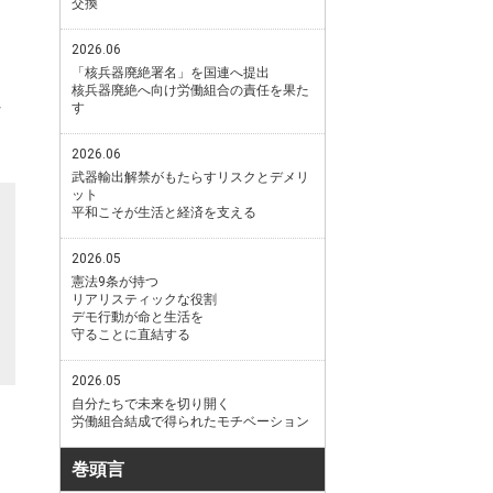
交換
2026.06
「核兵器廃絶署名」を国連へ提出
核兵器廃絶へ向け労働組合の責任を果た
す
2026.06
武器輸出解禁がもたらすリスクとデメリ
ット
平和こそが生活と経済を支える
2026.05
憲法9条が持つ
リアリスティックな役割
デモ行動が命と生活を
守ることに直結する
2026.05
自分たちで未来を切り開く
労働組合結成で得られたモチベーション
巻頭言