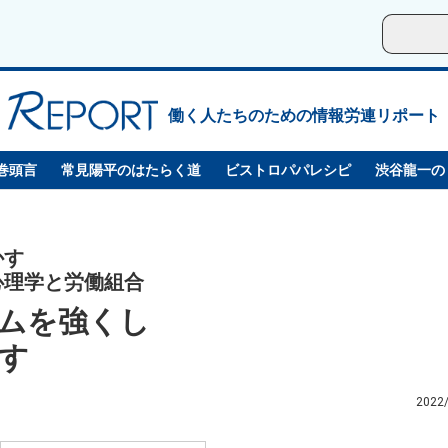
働く人たちのための情報労連リポート
巻頭言
常見陽平のはたらく道
ビストロパパレシピ
渋谷龍一の
かす
心理学と労働組合
ムを強くし
す
2022