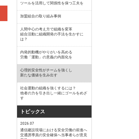
ツールを活用して関係性を保つ工夫を
加盟組合の取り組み事例
人間中心の考え方で組織を変革
組合活動に組織開発の手法を生かすに
は？
内発的動機がやりがいを高める
労働「運動」の意義の内面化を
心理的安全性がチームを強くし
新たな価値を生み出す
社会運動の組織を強くするには？
他者の力を引き出し一緒にゴールをめざ
す
トピックス
2026.07
通信建設現場における安全労働の前進へ
交通誘導員の安全確保へ当事者らが意見