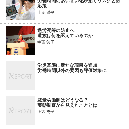
労働時間のあいまい化が招くリスクと対
応策
山岡 遥平
過労死等の防止へ
遺族は何を訴えているのか
寺西 笑子
労災基準に新たな項目を追加
労働時間以外の要因も評価対象に
裁量労働制はどうなる？
実態調査から見えたこととは
上西 充子