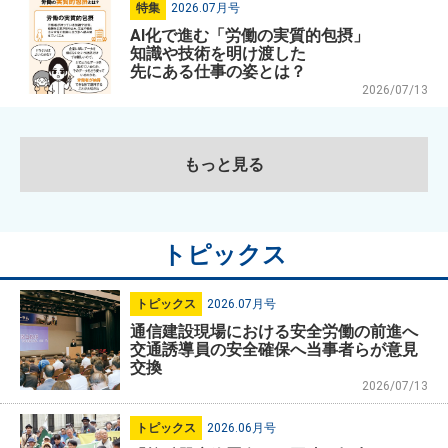
特集
2026.07月号
AI化で進む「労働の実質的包摂」
知識や技術を明け渡した
先にある仕事の姿とは？
2026/07/13
もっと見る
トピックス
トピックス
2026.07月号
通信建設現場における安全労働の前進へ
交通誘導員の安全確保へ当事者らが意見
交換
2026/07/13
トピックス
2026.06月号