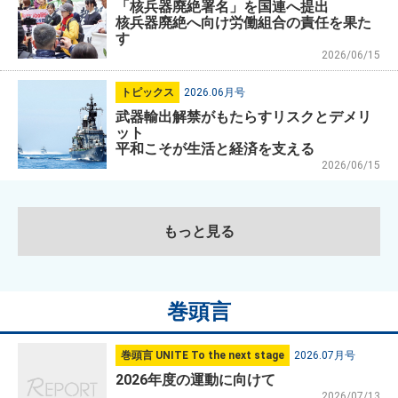
「核兵器廃絶署名」を国連へ提出
核兵器廃絶へ向け労働組合の責任を果た
す
2026/06/15
トピックス
2026.06月号
武器輸出解禁がもたらすリスクとデメリ
ット
平和こそが生活と経済を支える
2026/06/15
もっと見る
巻頭言
巻頭言 UNITE To the next stage
2026.07月号
2026年度の運動に向けて
2026/07/13