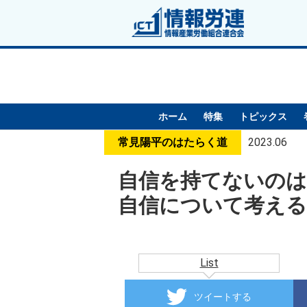
ホーム
特集
トピックス
常見陽平のはたらく道
2023.06
自信を持てないの
自信について考える
List
ツイートする