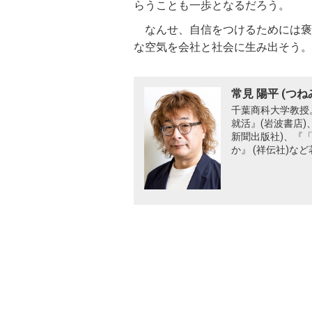
らうことも一歩となるだろう。
なんせ、自信をつけるためには褒
な空気を会社と社会に生み出そう。
常見 陽平 (つね
千葉商科大学教授。
就活』(岩波書店)
新聞出版社)、『
か』 (祥伝社)な