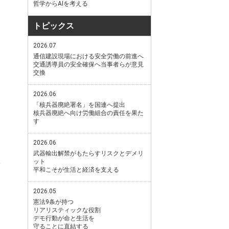
哲学からAIを考える
トピックス
2026.07
通信建設現場における安全労働の前進へ
交通誘導員の安全確保へ当事者らが意見
交換
2026.06
「核兵器廃絶署名」を国連へ提出
核兵器廃絶へ向け労働組合の責任を果た
す
2026.06
武器輸出解禁がもたらすリスクとデメリ
ット
平和こそが生活と経済を支える
2026.05
憲法9条が持つ
リアリスティックな役割
デモ行動が命と生活を
守ることに直結する