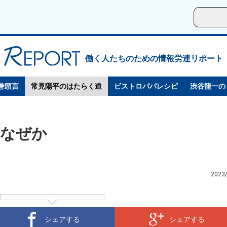
働く人たちのための情報労連リポート
巻頭言
常見陽平のはたらく道
ビストロパパレシピ
渋谷龍一の
はなぜか
2023
シェアする
シェアする