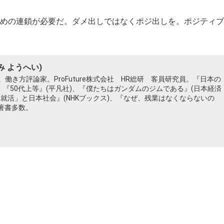
めの連鎖が必要だ。ダメ出しではなくポジ出しを。ポジティブ
み ようへい)
働き方評論家。ProFuture株式会社 HR総研 客員研究員。『日本の
、『50代上等』(平凡社)、『僕たちはガンダムのジムである』(日本経済
「就活」と日本社会』(NHKブックス)、『なぜ、残業はなくならないの
ど著書多数。