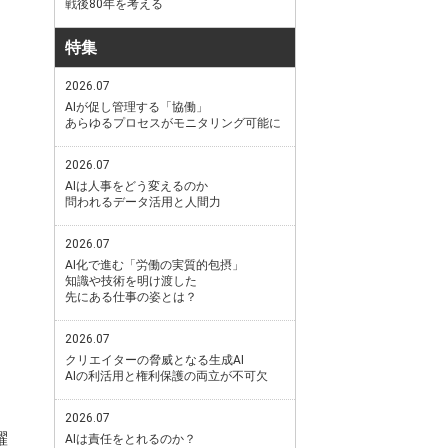
戦後80年を考える
特集
2026.07
AIが促し管理する「協働」
あらゆるプロセスがモニタリング可能に
2026.07
AIは人事をどう変えるのか
問われるデータ活用と人間力
2026.07
AI化で進む「労働の実質的包摂」
知識や技術を明け渡した
先にある仕事の姿とは？
2026.07
クリエイターの脅威となる生成AI
AIの利活用と権利保護の両立が不可欠
2026.07
躍
AIは責任をとれるのか？