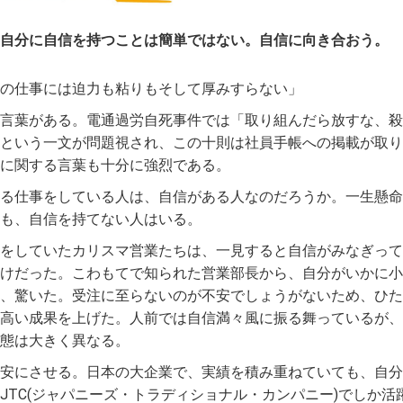
自分に自信を持つことは簡単ではない。自信に向き合おう。
の仕事には迫力も粘りもそして厚みすらない」
言葉がある。電通過労自死事件では「取り組んだら放すな、殺
という一文が問題視され、この十則は社員手帳への掲載が取り
に関する言葉も十分に強烈である。
る仕事をしている人は、自信がある人なのだろうか。一生懸命
も、自信を持てない人はいる。
をしていたカリスマ営業たちは、一見すると自信がみなぎって
けだった。こわもてで知られた営業部長から、自分がいかに小
、驚いた。受注に至らないのが不安でしょうがないため、ひた
高い成果を上げた。人前では自信満々風に振る舞っているが、
態は大きく異なる。
安にさせる。日本の大企業で、実績を積み重ねていても、自分
JTC(ジャパニーズ・トラディショナル・カンパニー)でしか活