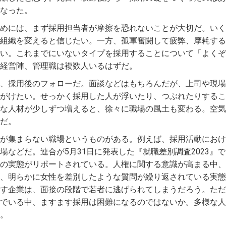
なった。
めには、まず採用担当者が摩擦を恐れないことが大切だ。いく
組織を変えると信じたい。一方、孤軍奮闘して疲弊、摩耗する
い。これまでにいないタイプを採用することについて「よくぞ
経営陣、管理職は複数人いるはずだ。
、採用後のフォローだ。面談などはもちろんだが、上司や現場
がけたい。せっかく採用した人が浮いたり、つぶれたりするこ
な人材が少しずつ増えると、徐々に職場の風土も変わる。空気
だ。
が集まらない職場というものがある。例えば、採用活動におけ
などだ。連合が5月31日に発表した『就職差別調査2023』で
の実態がリポートされている。人権に関する意識が高まる中、
、明らかに女性を差別したような質問が繰り返されている実態
す企業は、面接の段階で若者に逃げられてしまうだろう。ただ
でいる中、ますます採用は困難になるのではないか。多様な人
。