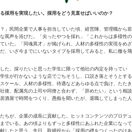
る採用を実現したい。採用をどう見直せばいいのか？
？」民間企業で人事を担当していた頃、経営陣、管理職から若
な罵声を浴びた。「尖ったやつを採れ」「これからは多様性の
ていた。「同魂異才」が掲げられ、人材の多様性の実現をめざ
だ、いざ今までにいないタイプを採用してみると、私に檄を飛
した。採りたいと思った学生に限って他社の内定を持ってい
学生が行かないような店でごちそうし、口説き落とそうとする
スケール、人材の多様性、待遇などあらゆる点で負け、たたき
社後、配属先の上司や同僚と合わず、「辞めたい」という相談
居酒屋で時間をつくり、愚痴を聞いたが、退職してしまった人
たちが、企業の成長に貢献した。ヒットコンテンツのプロデュ
までいる。あの頃よりもずっと多様性にあふれた企業になって
献したと思う。先日、取締役から「採用の礎をつくったのはあ