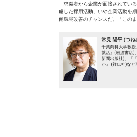
求職者から企業が面接されている
慮した採用活動、いや企業活動を期
働環境改善のチャンスだ。「このま
常見 陽平 (つね
千葉商科大学教授。
就活』(岩波書店)
新聞出版社)、『
か』 (祥伝社)な