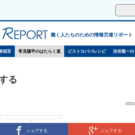
働く人たちのための情報労連リポート
巻頭言
常見陽平のはたらく道
ビストロパパレシピ
渋谷龍一の
する
2023
シェアする
シェアする