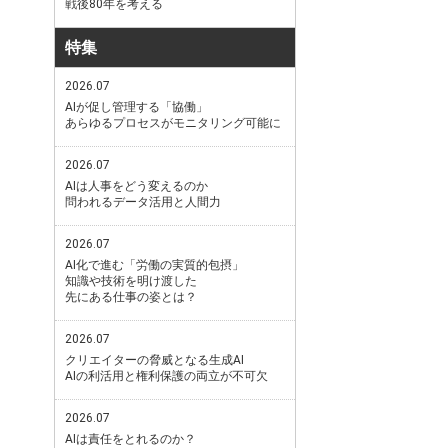
戦後80年を考える
特集
2026.07
AIが促し管理する「協働」
あらゆるプロセスがモニタリング可能に
2026.07
AIは人事をどう変えるのか
問われるデータ活用と人間力
2026.07
AI化で進む「労働の実質的包摂」
知識や技術を明け渡した
先にある仕事の姿とは？
2026.07
クリエイターの脅威となる生成AI
AIの利活用と権利保護の両立が不可欠
2026.07
AIは責任をとれるのか？