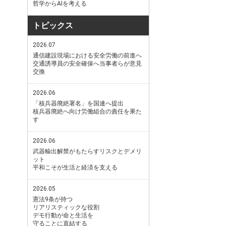
哲学からAIを考える
トピックス
2026.07
通信建設現場における安全労働の前進へ
交通誘導員の安全確保へ当事者らが意見
交換
2026.06
「核兵器廃絶署名」を国連へ提出
核兵器廃絶へ向け労働組合の責任を果た
す
2026.06
武器輸出解禁がもたらすリスクとデメリ
ット
平和こそが生活と経済を支える
2026.05
憲法9条が持つ
リアリスティックな役割
デモ行動が命と生活を
守ることに直結する