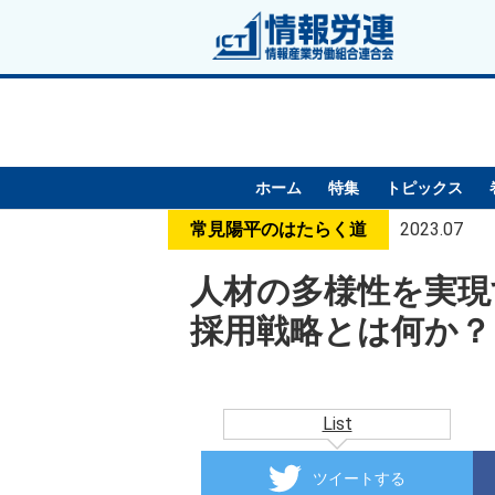
ホーム
特集
トピックス
常見陽平のはたらく道
2023.07
人材の多様性を実現
採用戦略とは何か？
List
ツイートする