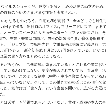
ロナウイルスショックだ。感染症対策と、経済活動の両立のため
の維持のためのさまざまな施策も実施された。
とはいかなるものだろう。在宅勤務が前提で、全国どこでも居住
5万円まで出る。出社時のオフィスはフリーアドレスで、まる
、オープンスペースに大画面モニターとソファが設置され、そ
制で、副業・兼業は自由だ。男性の対象者全員が育休を取得す
る。「ジョブ型」で職務内容、労働条件は明確に定義され、労
00万円を超え、新卒初任給も月給30万円を超えている。いかに
企業の働き方をまとめるとこうなる。
るだろうか。「労働環境が恵まれている」とされる企業におい
しているわけではない。制度が導入されていても、普及度、活
ましてや、このような制度は中堅・中小企業に広がっているわ
広がっていないか。そして、この働き方の格差はこの10年で
った。気付けば「働き方」という言葉を聞いて、広がる光景は
た。
とは必ずしも問題であるとはいえない。業種・職種や本人の事