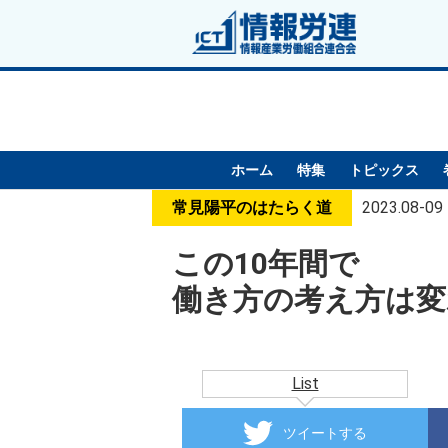
ホーム
特集
トピックス
常見陽平のはたらく道
2023.08-09
この10年間で
働き方の考え方は変
List
ツイートする