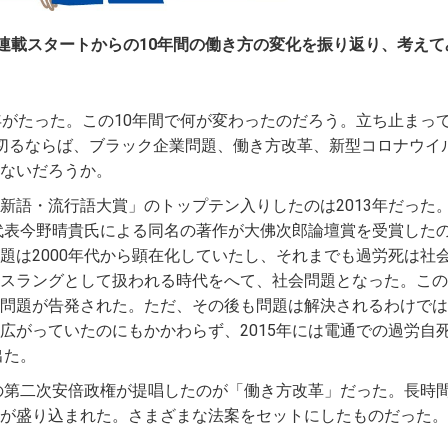
は連載スタートからの10年間の働き方の変化を振り返り、考えて
年がたった。この10年間で何が変わったのだろう。立ち止まっ
切るならば、ブラック企業問題、働き方改革、新型コロナウイ
ないだろうか。
新語・流行語大賞」のトップテン入りしたのは2013年だった
SE代表今野晴貴氏による同名の著作が大佛次郎論壇賞を受賞した
題は2000年代から顕在化していたし、それまでも過労死は社
スラングとして扱われる時代をへて、社会問題となった。この
問題が告発された。ただ、その後も問題は解決されるわけでは
広がっていたのにもかかわらず、2015年には電通での過労自
出た。
時の第二次安倍政権が提唱したのが「働き方改革」だった。長時
が盛り込まれた。さまざまな法案をセットにしたものだった。