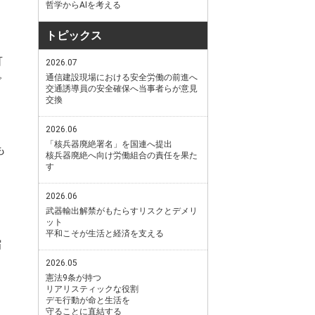
哲学からAIを考える
、
トピックス
可
2026.07
で
通信建設現場における安全労働の前進へ
交通誘導員の安全確保へ当事者らが意見
交換
2026.06
「核兵器廃絶署名」を国連へ提出
も
核兵器廃絶へ向け労働組合の責任を果た
す
2026.06
武器輸出解禁がもたらすリスクとデメリ
ット
平和こそが生活と経済を支える
縮
2026.05
憲法9条が持つ
リアリスティックな役割
デモ行動が命と生活を
守ることに直結する