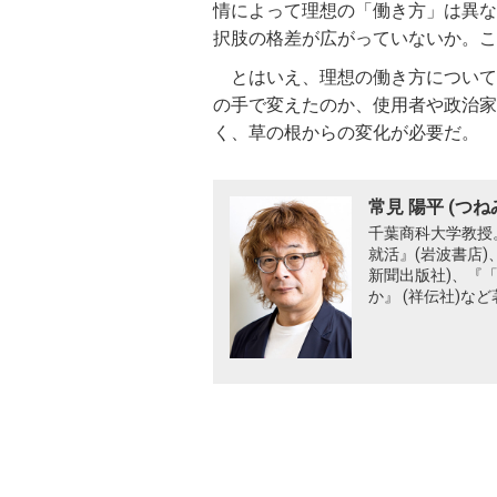
情によって理想の「働き方」は異な
択肢の格差が広がっていないか。こ
とはいえ、理想の働き方について
の手で変えたのか、使用者や政治家
く、草の根からの変化が必要だ。
常見 陽平 (つね
千葉商科大学教授。
就活』(岩波書店)
新聞出版社)、『
か』 (祥伝社)な