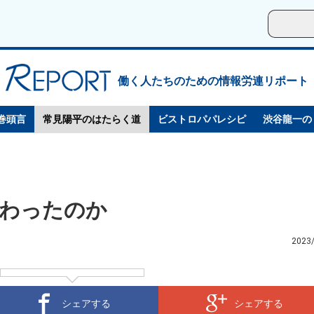
働く人たちのための情報労連リポート
巻頭言
常見陽平のはたらく道
ビストロパパレシピ
渋谷龍一の
わったのか
2023
シェアする
シェアする