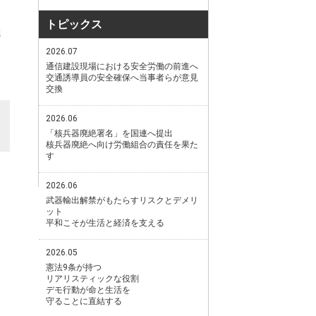
トピックス
迷
2026.07
通信建設現場における安全労働の前進へ
交通誘導員の安全確保へ当事者らが意見
交換
2026.06
「核兵器廃絶署名」を国連へ提出
核兵器廃絶へ向け労働組合の責任を果た
す
2026.06
武器輸出解禁がもたらすリスクとデメリ
ット
平和こそが生活と経済を支える
2026.05
憲法9条が持つ
リアリスティックな役割
デモ行動が命と生活を
守ることに直結する