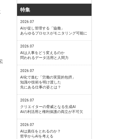
特集
に
2026.07
AIが促し管理する「協働」
あらゆるプロセスがモニタリング可能に
2026.07
AIは人事をどう変えるのか
問われるデータ活用と人間力
伝
2026.07
AI化で進む「労働の実質的包摂」
知識や技術を明け渡した
先にある仕事の姿とは？
2026.07
クリエイターの脅威となる生成AI
AIの利活用と権利保護の両立が不可欠
2026.07
AIは責任をとれるのか？
哲学からAIを考える