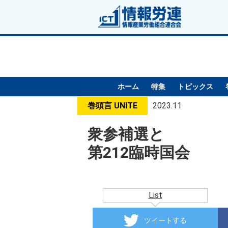
ホーム
特集
トピックス
巻頭言 UNITE
2023.11
衆参補選と
第212臨時国会
List
ツイートする