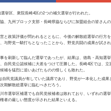
知選挙区、衆院長崎4区の2つの補欠選挙が行われた。
協、九州ブロック支部・長崎県協ならびに加盟組合の皆さんの
営と政策評価が問われるとともに、今後の解散総選挙の行方を
、与野党一騎打ちとなったことから、野党共闘の成果が試され
事を刷新して臨んだ選挙であったが、結果は、徳島・高知選挙
、自民党公認候補に大差をつけて圧勝した。長崎4区では、立
候補を猛烈に追いあげたものの惜しくも敗れた。
は自民党議員が有していた議席であり、野党が一本化した成果
次期解散総選挙に臨むべきだろう。
川市選挙区補選でも自民党候補者は敗れており、いずれの選挙
権者の厳しい態度が示された結果といえる。