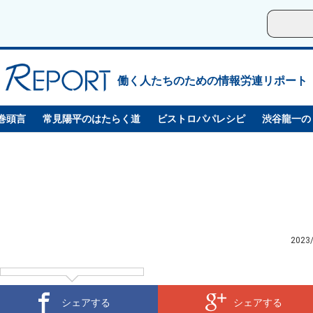
働く人たちのための情報労連リポート
巻頭言
常見陽平のはたらく道
ビストロパパレシピ
渋谷龍一の
2023
シェアする
シェアする