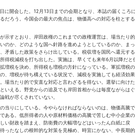
20日に開会した。12月13日までの会期となり、本誌の届くころ
るだろう。今国会の最大の焦点は、物価高への対応を柱とする
が示すとおり、岸田政権のこれまでの政権運営は、場当たり的
いのか、どのような国へ針路を進めようとしているのか、まっ
、矛盾した政策をさらけ出している。税収増を国民へ還元する
所得税減税を打ち出した。実施は、早くても来年6月以降だと
拡増税を決め、所得税も増税の方針になっている。軍拡増税の
の、増税が待ち構えている状況で、減税を実施しても経済効果
。場当たり的で安直な対応と言わざるを得ない。選挙に向けた
といえる。野党からの追及でも岸田首相からは毎度ながらはぐ
論戦が尽くされていない。
の当りにしている。今やらなければならないのは、物価高騰で
である。低所得者の人や原材料価格の高騰で苦しむ中小企業の
しい財政を踏まえ、防衛費の大幅増などはいったん白紙に戻
待ったなしの根幹的な対策を見極め、時宜にかない、中長期的