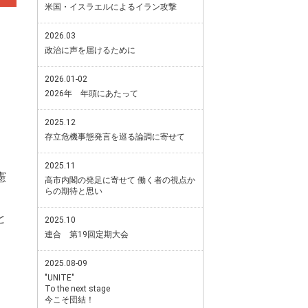
米国・イスラエルによるイラン攻撃
2026.03
政治に声を届けるために
2026.01-02
2026年 年頭にあたって
2025.12
存立危機事態発言を巡る論調に寄せて
2025.11
憲
高市内閣の発足に寄せて 働く者の視点か
らの期待と思い
と
2025.10
連合 第19回定期大会
2025.08-09
"UNITE"
To the next stage
今こそ団結！