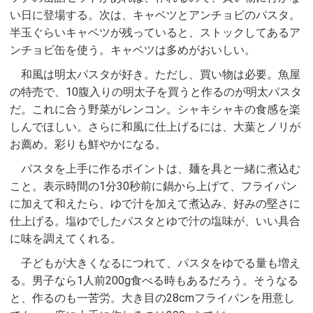
い日に登場する。次は、キャベツとアンチョビのパスタ。
半玉ぐらいキャベツが残っていると、ストックしてあるア
ンチョビ缶を使う。キャベツは多めがおいしい。
和風は明太パスタが好き。ただし、買い物は必要。魚屋
の特売で、10腹入りの明太子を買うと作るのが明太パスタ
だ。これに合う野菜がレンコン。シャキシャキの食感を楽
しんでほしい。さらに和風に仕上げるには、大葉とノリが
お薦め。彩りも鮮やかになる。
パスタを上手に作るポイントは、麺を具と一緒に煮込む
こと。表示時間の1分30秒前に鍋から上げて、フライパン
に加えて和えたら、ゆで汁を加えて煮込み、好みの堅さに
仕上げる。塩ゆでしたパスタとゆで汁の塩味が、いい具合
に味を調えてくれる。
子どもが大きくなるにつれて、パスタをゆでる量も増え
る。男子なら1人前200g食べる時もあるだろう。そうなる
と、作るのも一苦労。大き目の28cmフライパンを用意し