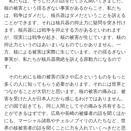
私たちは、そうした人の話をたくさん聞いてきました。
核の被害という揺るぎない事実があるからこそ、私たち
は、戦争はダメだし、核兵器はダメだということを訴える
ことができます。それは核兵器の抑止力に疑問を突き付け
ます。核兵器には戦争を抑止する力があるといわれます
が、現実には戦争が起き、核の被害が生じています。核の
抑止力というのはあいまいなものでしかありません。一
方、核による被害は実際に生じています。その揺るぎない
事実が、私たちが核兵器廃絶を訴える原動力になるので
す。
そのためにも核の被害の深さや広さというものをもっと
多くの人に知ってもらう必要があります。それには世界と
つながることが大切だと思います。核の被害の痛みは、被
害を受けた人が日本人だから感じるわけではありません。
どの国で起きても、同じ人間としてその痛みを共有するこ
とができるはずです。広島や長崎の被爆者の話を聞くほか
にも、マーシャル諸島やチェルノブイリの人たちなど、世
界の核被害者の話を聞くことに力を入れていくべきだと思