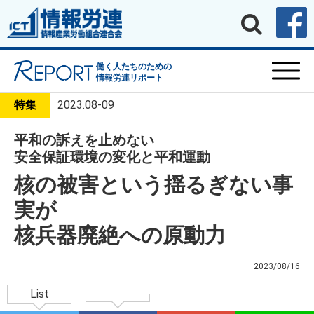
働く人たちのための
情報労連リポート
特集
2023.08-09
平和の訴えを止めない
安全保証環境の変化と平和運動
核の被害という揺るぎない事
実が
核兵器廃絶への原動力
2023/08/16
List