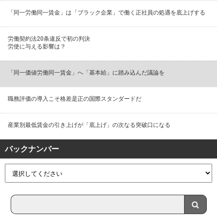
「同一労働同一賃金」は「ブラック企業」で働く正社員の処遇を底上げする
労働契約法20条違反で初の判決
労使に与える影響は？
「同一価値労働同一賃金」へ「基本給」に踏み込んだ議論を
職務評価の導入こそ格差是正の国際スタンダードだ
産業別最低賃金の引き上げが「底上げ」の次なる突破口になる
バックナンバー