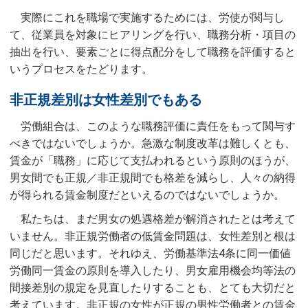
実際にこれを職場で実施するためには、労使が関与し
て、従業員を対象にヒアリングを行い、職務分析・項目の
抽出を行い、要素ごとに得点配分をして職務を評価すると
いうプロセスをたどります。
非正規差別は女性差別でもある
労働組合は、このような職務評価に責任をもって関与す
べきではないでしょうか。急激な制度改革は難しくとも、
賃金が「職務」に応じて支払われるという原則のほうが、
男女間でも正規／非正規間でも格差を減らし、人々の納得
が得られる賃金制度だといえるのではないでしょうか。
私たちは、まだ男女の処遇格差が解消されたとは考えて
いません。非正規労働者の低賃金問題は、女性差別と根は
同じだと思います。それゆえ、労働基準法4条に同一価値
労働同一賃金の原則を導入したり、男女雇用機会均等法の
間接差別の規定を見直したりすることも、とても大切だと
考えています。非正規の女性が正規の男性労働者との賃金