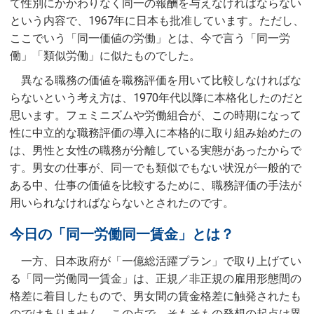
て性別にかかわりなく同一の報酬を与えなければならない
という内容で、1967年に日本も批准しています。ただし、
ここでいう「同一価値の労働」とは、今で言う「同一労
働」「類似労働」に似たものでした。
異なる職務の価値を職務評価を用いて比較しなければな
らないという考え方は、1970年代以降に本格化したのだと
思います。フェミニズムや労働組合が、この時期になって
性に中立的な職務評価の導入に本格的に取り組み始めたの
は、男性と女性の職務が分離している実態があったからで
す。男女の仕事が、同一でも類似でもない状況が一般的で
ある中、仕事の価値を比較するために、職務評価の手法が
用いられなければならないとされたのです。
今日の「同一労働同一賃金」とは？
一方、日本政府が「一億総活躍プラン」で取り上げてい
る「同一労働同一賃金」は、正規／非正規の雇用形態間の
格差に着目したもので、男女間の賃金格差に触発されたも
のではありません。この点で、そもそもの発想の起点は異