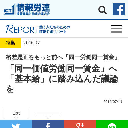
働く人たちのための
情報労連リポート
特集
2016.07
格差是正をもっと前へ「同一労働同一賃金」
「同一価値労働同一賃金」へ
「基本給」に踏み込んだ議論
を
2016/07/19
List