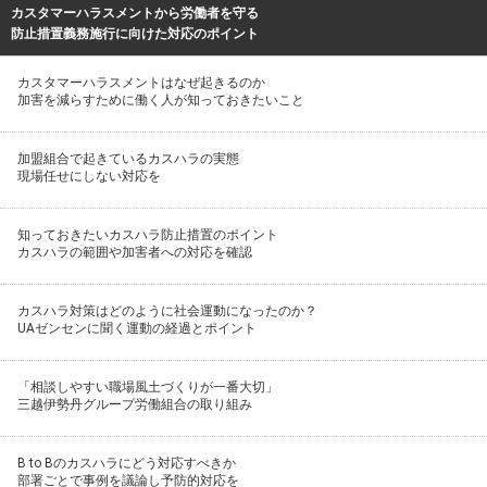
カスタマーハラスメントから労働者を守る
防止措置義務施行に向けた対応のポイント
カスタマーハラスメントはなぜ起きるのか
加害を減らすために働く人が知っておきたいこと
加盟組合で起きているカスハラの実態
現場任せにしない対応を
知っておきたいカスハラ防止措置のポイント
カスハラの範囲や加害者への対応を確認
カスハラ対策はどのように社会運動になったのか？
UAゼンセンに聞く運動の経過とポイント
「相談しやすい職場風土づくりが一番大切」
三越伊勢丹グループ労働組合の取り組み
B to Bのカスハラにどう対応すべきか
部署ごとで事例を議論し予防的対応を