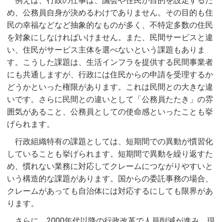
例えば、行政の仕事は、議会や住民が目的を設定するた
め、公務員自身が決めるわけでありません。その目的も住
民の幸福などなど抽象的なものが多く、不特定多数の住民
を対象にしなければいけません。また、民間サービスと違
い、住民がサービス主体を選べないという課題もありま
す。こうした課題は、生活インフラを提供する民間事業者
にも共通しますが、行政には住民からの申請を受理するか
どうかといった権限があります。これは民間との大きな違
いです。さらに民間との違いとして「公務員たたき」の雰
囲気があること、公務員としての使命感といったことも挙
げられます。
行政組織特有の課題としては、短期間での異動が慣習化
していることも挙げられます。短期間で異動を繰り返すた
め、慣れない業務に対応してクレームにつながりやすいと
いう構造的な課題があります。国からの委託事務の場合、
クレームがあっても自治体には対応するにしても限界があ
ります。
さらに、2000年代以降の行政改革で人員削減が進み、現