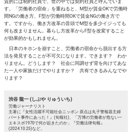
質的には制約社員で、世の中では契約社員と呼んでいま
す。「労働者の宿命」を重ねると、M型が賃金OKで労働時
間NGの働き方、F型が労働時間OKで賃金NGの働き方で
す。ですから、働き方改革の音頭でM型を多少イジっても
何も改まりません。暮らし方改革からF型を改変すること
が効果的かもしれません。
日本のキホンを崩すこと、労働者の宿命から脱出する方
法を発見することが不可欠になります。できます？ わか
りません。どうします？ 社会に同調せず背を向けてあな
た一人や家族だけでやりますか？ 共有できるみんなでや
ります？
渋谷 龍一 (しぶや りゅういち)
労働ジャーナリスト
主著に『女性活躍不可能社会ニッポン 原点は丸子警報器主婦
パート事件にあった！』(旬報社)、「万博の労働者が危ない—
エキスポ1970で何が起きたのか」『労働法律旬報』
(2024.10.25)など。