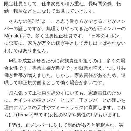
限定社員として、仕事変更を積み重ね、長時間労働、転
勤・転居などをこなして出世していきます。
そんなの無理だよー、と思う働き方ができることがメン
バーの証しですが、無理くりやってきたのが正メンバーの
M(male)型で、多くは男性正社員です。「日本のキホン」
に忠実に、家族が万全の稼ぎ手として差し出せばやれない
わけではありません。
M型を成立させるために家族責任を担うのは、多くの場
合女性です。専業主婦が典型ですが就業が増え、つまり共
働き世帯が増えました。しかし、家族責任があるため、退
職して非正規労働者として働く場合が多いです。
踏ん張って正社員を辞めずにいても、家族責任のため
に、カイシャの準メンバーとして、正メンバーとの違いを
理由にガラスの天井やマミートラックに直面します。これ
らはF(female)型です(女性のM型や男性のF型もいます)。
F型は、正メンバーに対して制約があると解釈され、実