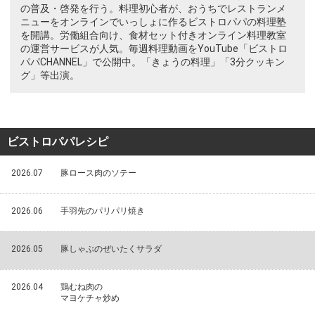
の普及・啓発を行う。料理初心者が、おうちでレストランメ
ニューをオンラインでいっしょに作るビストロパパの料理塾
を開講。労働組合向け、食材セット付きオンライン料理教室
の運営サービスが人気。毎週料理動画をYouTube「ビストロ
パパCHANNEL」で公開中。「きょうの料理」「3分クッキン
グ」等出演。
ビストロパパレシピ
2026.07
豚ロース肉のソテー
2026.06
手羽先のパリパリ焼き
2026.05
豚しゃぶのぜいたくサラダ
2026.04
鶏むね肉の
マヨケチャ炒め