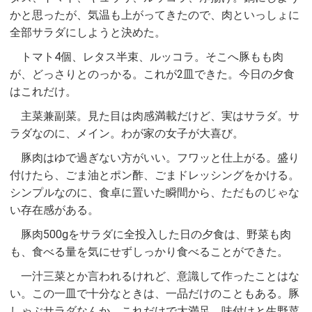
かと思ったが、気温も上がってきたので、肉といっしょに
全部サラダにしようと決めた。
トマト4個、レタス半束、ルッコラ。そこへ豚もも肉
が、どっさりとのっかる。これが2皿できた。今日の夕食
はこれだけ。
主菜兼副菜。見た目は肉感満載だけど、実はサラダ。サ
ラダなのに、メイン。わが家の女子が大喜び。
豚肉はゆで過ぎない方がいい。フワッと仕上がる。盛り
付けたら、ごま油とポン酢、ごまドレッシングをかける。
シンプルなのに、食卓に置いた瞬間から、ただものじゃな
い存在感がある。
豚肉500gをサラダに全投入した日の夕食は、野菜も肉
も、食べる量を気にせずしっかり食べることができた。
一汁三菜とか言われるけれど、意識して作ったことはな
い。この一皿で十分なときは、一品だけのこともある。豚
しゃぶサラダなんか、これだけで大満足。味付けと生野菜