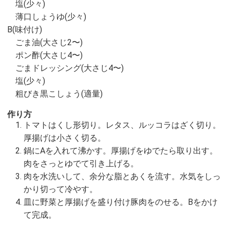
塩(少々)
薄口しょうゆ(少々)
B(味付け)
ごま油(大さじ2〜)
ポン酢(大さじ4〜)
ごまドレッシング(大さじ4〜)
塩(少々)
粗びき黒こしょう(適量)
作り方
トマトはくし形切り。レタス、ルッコラはざく切り。
厚揚げは小さく切る。
鍋にAを入れて沸かす。厚揚げをゆでたら取り出す。
肉をさっとゆでて引き上げる。
肉を水洗いして、余分な脂とあくを流す。水気をしっ
かり切って冷やす。
皿に野菜と厚揚げを盛り付け豚肉をのせる。Bをかけ
て完成。