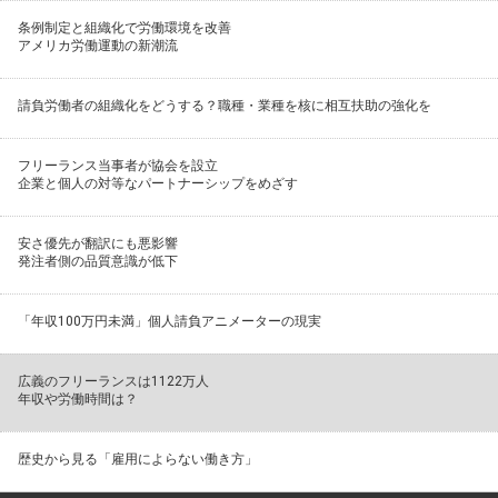
条例制定と組織化で労働環境を改善
アメリカ労働運動の新潮流
請負労働者の組織化をどうする？職種・業種を核に相互扶助の強化を
フリーランス当事者が協会を設立
企業と個人の対等なパートナーシップをめざす
安さ優先が翻訳にも悪影響
発注者側の品質意識が低下
「年収100万円未満」個人請負アニメーターの現実
広義のフリーランスは1122万人
年収や労働時間は？
歴史から見る「雇用によらない働き方」