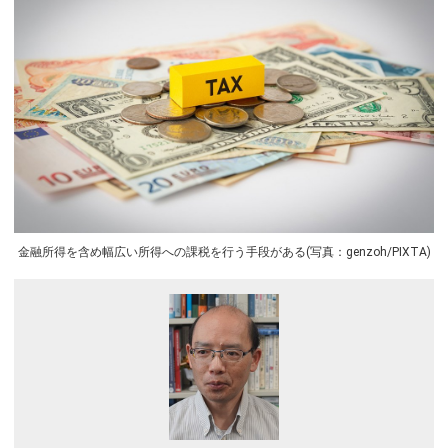
金融所得を含め幅広い所得への課税を行う手段がある(写真：genzoh/PIXTA)