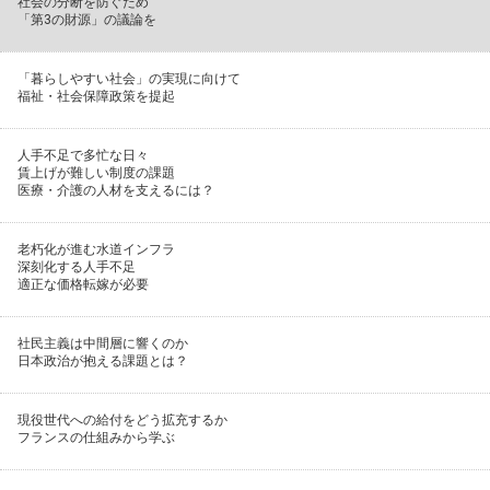
社会の分断を防ぐため
「第3の財源」の議論を
「暮らしやすい社会」の実現に向けて
福祉・社会保障政策を提起
人手不足で多忙な日々
賃上げが難しい制度の課題
医療・介護の人材を支えるには？
老朽化が進む水道インフラ
深刻化する人手不足
適正な価格転嫁が必要
社民主義は中間層に響くのか
日本政治が抱える課題とは？
現役世代への給付をどう拡充するか
フランスの仕組みから学ぶ