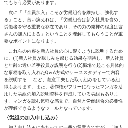
てもらう必要があります。
次に「『全員加入』こそが労働組合を維持し、強化す
る」こと、言い換えれば、「労働組合は新入社員を含め、
労働者を守る重要な存在であり、その力の発揮の程度は皆
さんの加入による」ということを理解してもらうことが重
要なポイントになります。
これらの内容を新入社員の心に響くように説明するため
に、(1)新入社員が親しみを感じる効果を期待し、新入社員
と年齢の近い若手役員が説明を行う(2)職場で起こる具体的
な事柄を取り入れたQ＆A方式やケーススタディーで内容
を説明する──など、創意工夫した取り組みをしている組
織もあります。また、著作権がフリーになったマンガを活
用した労組の加入説明資料を作成している労組もありま
す。マンガを読む気軽な感覚で、自然と労働組合の必要性
が理解できるようなツールとなっています。
〈労組の加入申し込み〉
加入申し込みにあたっての一番の留意点ですが、「加入