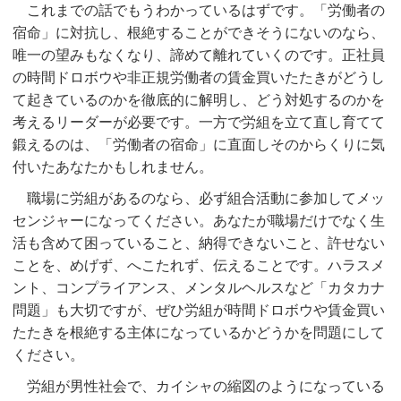
これまでの話でもうわかっているはずです。「労働者の
宿命」に対抗し、根絶することができそうにないのなら、
唯一の望みもなくなり、諦めて離れていくのです。正社員
の時間ドロボウや非正規労働者の賃金買いたたきがどうし
て起きているのかを徹底的に解明し、どう対処するのかを
考えるリーダーが必要です。一方で労組を立て直し育てて
鍛えるのは、「労働者の宿命」に直面しそのからくりに気
付いたあなたかもしれません。
職場に労組があるのなら、必ず組合活動に参加してメッ
センジャーになってください。あなたが職場だけでなく生
活も含めて困っていること、納得できないこと、許せない
ことを、めげず、へこたれず、伝えることです。ハラスメ
ント、コンプライアンス、メンタルヘルスなど「カタカナ
問題」も大切ですが、ぜひ労組が時間ドロボウや賃金買い
たたきを根絶する主体になっているかどうかを問題にして
ください。
労組が男性社会で、カイシャの縮図のようになっている