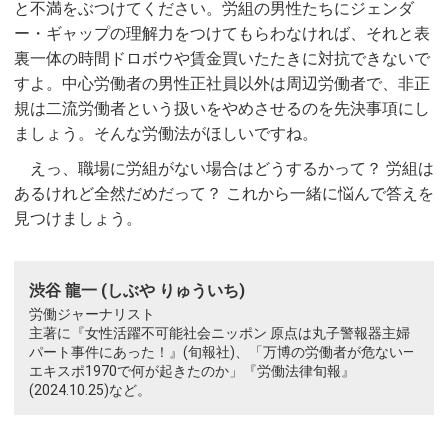
と不満をぶつけてください。労組の男性たちにジェンダ
ー・ギャップの理解力をつけてもらわなければ、それと表
裏一体の時間ドロボウや賃金買いたたきに対抗できないで
すよ。中心労働者の男性正社員以外は周辺労働者で、非正
規は二流労働者という扱いをやめさせるのを先決事項にし
ましょう。そんな労働法がほしいですね。
えっ、職場に労組がない場合はどうするかって？ 労組は
あるけれど全然だめだって？ これから一緒に悩んで答えを
見つけましょう。
渋谷 龍一 (しぶや りゅういち)
労働ジャーナリスト
主著に『女性活躍不可能社会ニッポン 原点は丸子警報器主婦
パート事件にあった！』(旬報社)、「万博の労働者が危ない—
エキスポ1970で何が起きたのか」『労働法律旬報』
(2024.10.25)など。