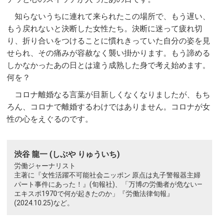
知らないうちに連れて来られたこの場所で、もう遅い、
もう戻れないと決断した女性たち。決断に迷って疲れ切
り、折り合いをつけることに慣れきっていた自分の姿を見
せられ、その痛みが容赦なく襲い掛かります。もう諦める
しかなかったあの日とは違う成熟した身で考え始めます。
何を？
コロナ離婚なる言葉が目新しくなくなりましたが、もち
ろん、コロナで離婚するわけではありません。コロナが女
性の心をえぐるのです。
渋谷 龍一 (しぶや りゅういち)
労働ジャーナリスト
主著に『女性活躍不可能社会ニッポン 原点は丸子警報器主婦
パート事件にあった！』(旬報社)、「万博の労働者が危ない—
エキスポ1970で何が起きたのか」『労働法律旬報』
(2024.10.25)など。