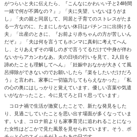
がつらいと夫に伝えたら、『こんなにかわいい子と24時間
一緒で何が不満なの？』」「夫に失望、いないほうがま
し」「夫の親と同居して、同居と子育てのストレスがたま
る一方なのに、たまにしかない休日はパチンコに出掛ける
夫」「出産のときに、『お前より赤ちゃんの方が苦しいん
だぞ』」「夫は何を言うてもホンマに真剣に考えてへん
し、とりあえずその場しのぎで言うてるだけで中身が伴わ
ないからアカンわなあ。夫の日頃の行いを見て、2人目を
諦めたことも理解してへん」「妊娠中おなかが大きくて風
呂掃除ができないのでお願いしたら『楽をしたいだけだろ
う』と言われ、家事に一切協力してもらえなかった」「私
の心の奥にはしっかりと覚えています。優しい言葉や気遣
いがなかったこと。今に見てろと日々思っています」
コロナ禍で生活が激変したことで、新たな発見をした
り、見過ごしていたことを思い出す場面が多くなっていま
す。いま、コロナ前よりも家事育児に追われることになっ
た女性はどこかで見た風景を見せられています。そう、ポ
チッと心のスイッチが入ったあの日です。