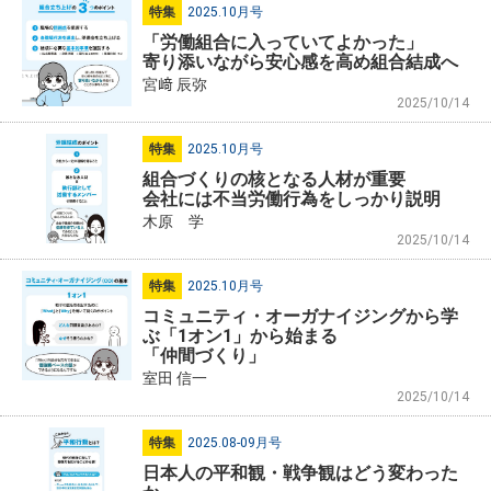
特集
2025.10月号
「労働組合に入っていてよかった」
寄り添いながら安心感を高め組合結成へ
宮﨑 辰弥
2025/10/14
特集
2025.10月号
組合づくりの核となる人材が重要
会社には不当労働行為をしっかり説明
木原 学
2025/10/14
特集
2025.10月号
コミュニティ・オーガナイジングから学
ぶ「1オン1」から始まる
「仲間づくり」
室田 信一
2025/10/14
特集
2025.08-09月号
日本人の平和観・戦争観はどう変わった