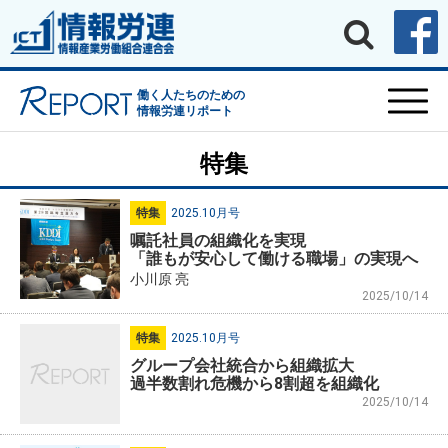
働く人たちのための
情報労連リポート
特集
特集
2025.10月号
嘱託社員の組織化を実現
「誰もが安心して働ける職場」の実現へ
小川原 亮
2025/10/14
特集
2025.10月号
グループ会社統合から組織拡大
過半数割れ危機から8割超を組織化
2025/10/14