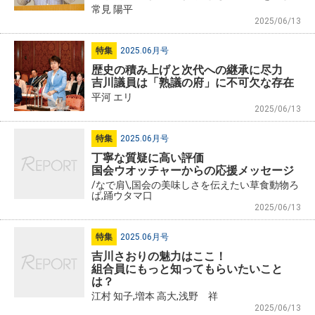
常見 陽平
2025/06/13
特集
2025.06月号
歴史の積み上げと次代への継承に尽力
吉川議員は「熟議の府」に不可欠な存在
平河 エリ
2025/06/13
特集
2025.06月号
丁寧な質疑に高い評価
国会ウオッチャーからの応援メッセージ
/なで肩\,国会の美味しさを伝えたい草食動物ろ
ば,踊ウタマ口
2025/06/13
特集
2025.06月号
吉川さおりの魅力はここ！
組合員にもっと知ってもらいたいこと
は？
江村 知子,増本 高大,浅野 祥
2025/06/13