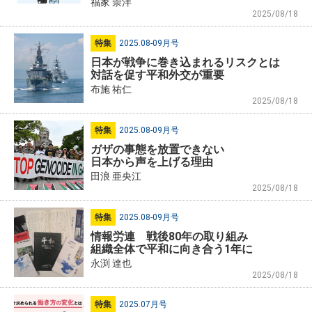
福家 崇洋
2025/08/18
特集
2025.08-09月号
日本が戦争に巻き込まれるリスクとは
対話を促す平和外交が重要
布施 祐仁
2025/08/18
特集
2025.08-09月号
ガザの事態を放置できない
日本から声を上げる理由
田浪 亜央江
2025/08/18
特集
2025.08-09月号
情報労連 戦後80年の取り組み
組織全体で平和に向き合う1年に
永渕 達也
2025/08/18
特集
2025.07月号