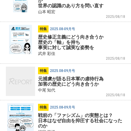
か
世界の認識のあり方を問い直す
山本 昭宏
2025/08/18
特集
2025.08-09月号
歴史修正主義にどう向き合うか
歴史の「軸」を持ち
事実に対して誠実な姿勢を
武井 彩佳
2025/08/18
特集
2025.08-09月号
元捕虜が語る日本軍の虐待行為
加害の歴史にどう向き合うか
中尾 知代
2025/08/18
特集
2025.08-09月号
戦前の「ファシズム」の実態とは？
日本はなぜ自由を抑圧する社会になった
のか