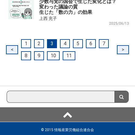
少数与党の国会で生じた変化とは？
変わった議論の質
生じた「数の力」の効果
上西 充子
2025/06/13
1
2
3
4
5
6
7
<
>
8
9
10
11
© 2015 情報産業労働組合連合会