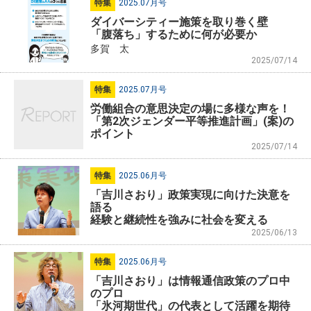
特集
2025.07月号
ダイバーシティー施策を取り巻く壁
「腹落ち」するために何が必要か
多賀 太
2025/07/14
特集
2025.07月号
労働組合の意思決定の場に多様な声を！
「第2次ジェンダー平等推進計画」(案)の
ポイント
2025/07/14
特集
2025.06月号
「吉川さおり」政策実現に向けた決意を
語る
経験と継続性を強みに社会を変える
2025/06/13
特集
2025.06月号
「吉川さおり」は情報通信政策のプロ中
のプロ
「氷河期世代」の代表として活躍を期待