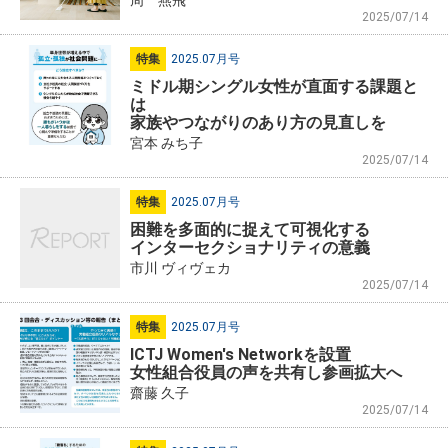
2025/07/14
特集
2025.07月号
ミドル期シングル女性が直面する課題と
は
家族やつながりのあり方の見直しを
宮本 みち子
2025/07/14
特集
2025.07月号
困難を多面的に捉えて可視化する
インターセクショナリティの意義
市川 ヴィヴェカ
2025/07/14
特集
2025.07月号
ICTJ Women's Networkを設置
女性組合役員の声を共有し参画拡大へ
齋藤 久子
2025/07/14