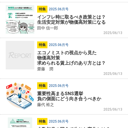
特集
2025.06月号
インフレ時に取るべき政策とは？
生活安定対策が物価高対策になる
田中 信一郎
2025/06/13
特集
2025.06月号
エコノミストの視点から見た
物価高対策
求められる賃上げのあり方とは？
齋藤 潤
2025/06/13
特集
2025.06月号
重要性高まるSNS選挙
負の側面にどう向き合うべきか
藤代 裕之
2025/06/13
特集
2025.06月号