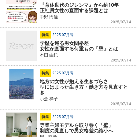
『育休世代のジレンマ』から約10年
正社員女性の直面する課題とは
中野 円佳
2025/07/14
特集
2025.07月号
学歴を巡る男女間格差
女性が直面する何重もの「壁」とは
本田 由紀
2025/07/14
特集
2025.07月号
地方の女性が抱える生きづらさ
型にはまった生き方・働き方を見直すと
き
小倉 祥子
2025/07/14
特集
2025.07月号
専業主婦モデルを取り巻く「壁」
制度の見直しで男女格差の縮小へ
周 燕飛